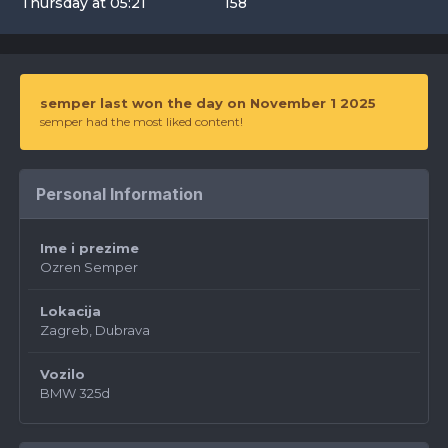
Thursday at 05:21
158
semper last won the day on November 1 2025
semper had the most liked content!
Personal Information
Ime i prezime
Ozren Semper
Lokacija
Zagreb, Dubrava
Vozilo
BMW 325d