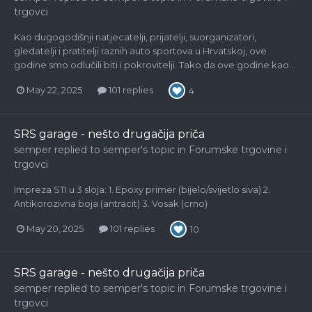
trgovci
Kao dugogodišnji natjecatelji, prijatelji, suorganizatori,
gledatelji i pratitelji raznih auto sportova u Hrvatskoj, ove
godine smo odlučili biti i pokrovitelji. Tako da ove godine kao...
May 22, 2025
101 replies
4
SRS garage - nešto drugačija priča
semper
replied to
semper
's topic in
Forumske trgovine i
trgovci
Impreza STI u 3 sloja: 1. Epoxy primer (bijelo/svijetlo siva) 2.
Antikorozivna boja (antracit) 3. Vosak (crno)
May 20, 2025
101 replies
10
SRS garage - nešto drugačija priča
semper
replied to
semper
's topic in
Forumske trgovine i
trgovci