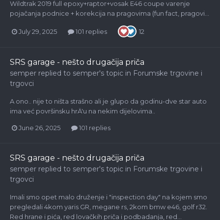
Wildtrak 2019 full epoxy+raptor+vosak E46 coupe varenje
pojačanja podnice + korekcija na pragovima (fun fact, pragovi...
July 29, 2025
101 replies
12
SRS garage - nešto drugačija priča
semper
replied to
semper
's topic in
Forumske trgovine i
trgovci
A ono.. nije to ništa strašno ali je glupo da godinu-dve star auto
ima već površinsku hrÄ'u na nekim dijelovima..
June 26, 2025
101 replies
SRS garage - nešto drugačija priča
semper
replied to
semper
's topic in
Forumske trgovine i
trgovci
Imali smo opet malo druženje i "inspection day" na kojem smo
pregledali 4kom yaris GR, megane rs, 2kom bmw e46, golf r32.
Red hrane i pića, red lovačkih priča i podbadanja, red...