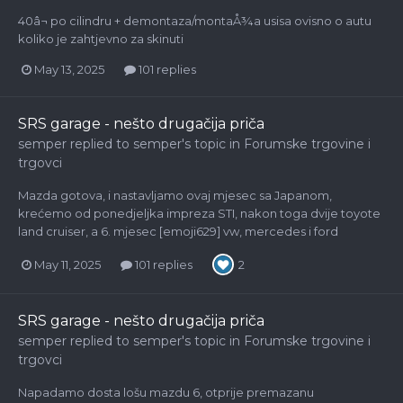
40â¬ po cilindru + demontaza/montaÅ¾a usisa ovisno o autu
koliko je zahtjevno za skinuti
May 13, 2025
101 replies
SRS garage - nešto drugačija priča
semper
replied to
semper
's topic in
Forumske trgovine i
trgovci
Mazda gotova, i nastavljamo ovaj mjesec sa Japanom,
krećemo od ponedjeljka impreza STI, nakon toga dvije toyote
land cruiser, a 6. mjesec [emoji629] vw, mercedes i ford
May 11, 2025
101 replies
2
SRS garage - nešto drugačija priča
semper
replied to
semper
's topic in
Forumske trgovine i
trgovci
Napadamo dosta lošu mazdu 6, otprije premazanu