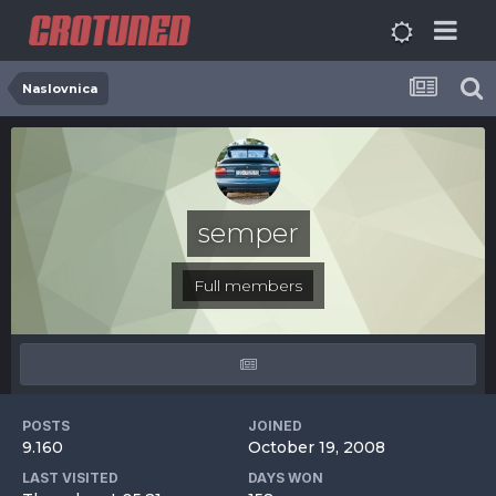
Naslovnica
semper
Full members
POSTS
JOINED
9.160
October 19, 2008
LAST VISITED
DAYS WON