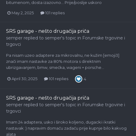
bitumenom, dosta izazovno... Prije/poslije uskoro
May 2, 2025
101 replies
SRS garage - nešto drugačija priča
semper
replied to
semper
's topic in
Forumske trgovine i
trgovci
Pa nisam uzeo adaptere za mikrovalnu, ne kužim [emoji3]
znači imam nastavke za 80% motora s direktnim
ubrizgavanjem, bmw, smećka, wageni + porsche...
April 30, 2025
101 replies
4
SRS garage - nešto drugačija priča
semper
replied to
semper
's topic in
Forumske trgovine i
trgovci
Imam 24 adaptera, usko i široko koljeno, dugacki i kratki
nastavak :) napravim domaću zadaću prije kupnje bilo kakvog
alata