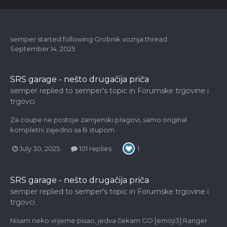
semper
started following
Grobnik voznja thread
September 14, 2025
SRS garage - nešto drugačija priča
semper
replied to
semper
's topic in
Forumske trgovine i
trgovci
Za coupe ne postoje zamjenski pragovi, samo original
kompletni zajedno sa B stupom
July 30, 2025
101 replies
1
SRS garage - nešto drugačija priča
semper
replied to
semper
's topic in
Forumske trgovine i
trgovci
Nisam neko vrijeme pisao, jedva čekam GO [emoji3] Ranger