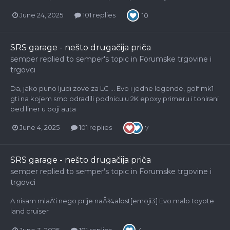
June 24, 2025
101 replies
10
SRS garage - nešto drugačija priča
semper
replied to
semper
's topic in
Forumske trgovine i
trgovci
Da, jako puno ljudi zove za LC ... Evo i jedne legende, golf mk1
gti na kojem smo odradili podnicu u 2K epoxy primeru i tonirani
bed liner u boji auta
June 4, 2025
101 replies
7
SRS garage - nešto drugačija priča
semper
replied to
semper
's topic in
Forumske trgovine i
trgovci
A nisam mlaÄ'i nego prije naÅ¾alost[emoji3] Evo malo toyote
land cruiser
June 3, 2025
101 replies