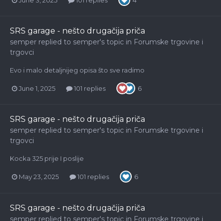
4
SRS garage - nešto drugačija priča
semper
replied to
semper
's topic in
Forumske trgovine i
trgovci
Evo i malo detaljnijeg opisa što sve radimo
June 1, 2025
101 replies
6
SRS garage - nešto drugačija priča
semper
replied to
semper
's topic in
Forumske trgovine i
trgovci
Kocka 325 prije I poslije
May 23, 2025
101 replies
6
SRS garage - nešto drugačija priča
semper
replied to
semper
's topic in
Forumske trgovine i