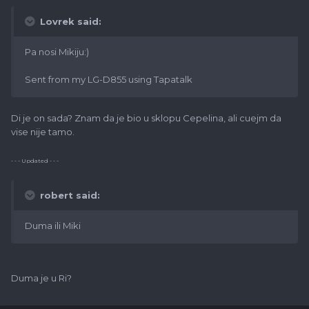
Lovrek said:
Pa nosi Mikiju:)
Sent from my LG-D855 using Tapatalk
Di je on sada? Znam da je bio u sklopu Cepelina, ali cuejm da
vise nije tamo.
- - - Updated - - -
robert said:
Duma ili Miki
Duma je u Ri?