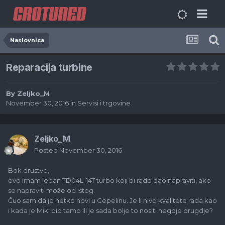
Naslovnica
Reparacija turbine
By
Zeljko_M
November 30, 2016
in
Servisi i trgovine
Zeljko_M
Posted
November 30, 2016
Bok drustvo,
evo imam jedan TD04L-14T turbo koji bi rado dao napraviti, ako
se napraviti može od istog.
Čuo sam da je netko novi u Cepelinu. Je li nivo kvalitete rada kao
i kada je Miki bio tamo ili je sada bolje to nositi negdje drugdje?