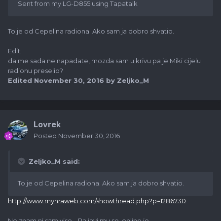
Sent from my LG-D855 using Tapatalk
To je od Cepelina radiona. Ako sam ja dobro shvatio.
Edit;
da me sada ne napadate, mozda sam u krivu pa je Miki cijelu
radionu preselio?
Edited
November 30, 2016
by Zeljko_M
Lovrek
Posted
November 30, 2016
Zeljko_M said:
To je od Cepelina radiona. Ako sam ja dobro shvatio.
http://www.myhraweb.com/showthread.php?p=1286730
Ne znam ni sam vise... Pa javi mu se, online je...