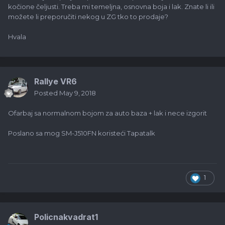
kočione čeljusti. Treba mi temeljna, osnovna boja i lak. Znate li ili
možete li preporučiti nekog u ZG tko to prodaje?
Hvala
Rallye VR6
Posted
May 9, 2018
Ofarbaj sa normalnom bojom za auto baza + lak i nece izgorit
Poslano sa mog SM-J510FN koristeći Tapatalk
1
Policnakvadrat1