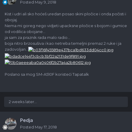
Posted
May 9, 2018
Kist i udri ali sko hoćeš uredan posao skini pločice i onda počisti i
obojaj.
Nema mi goreg nego vidjeti upacksne pločice s bojom i gumice
od vodilica obojane...
ja sam za praznik rada malo radio...
boja nitro brzosušiva i kao netreba temeljni premaz 2 ruke i ja
zadovoljan...
Poslano sa mog SM-A510F koristeći Tapatalk
2 weeks later...
Pedja
Posted
May 17, 2018