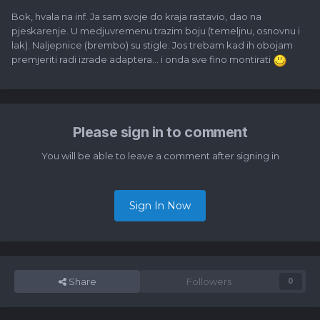
Bok, hvala na inf. Ja sam svoje do kraja rastavio, dao na
pjeskarenje. U medjuvremenu trazim boju (temeljnu, osnovnu i
lak). Naljepnice (brembo) su stigle. Jos trebam kad ih obojam
premjeriti radi izrade adaptera... i onda sve fino montirati
Please sign in to comment
You will be able to leave a comment after signing in
Sign In Now
Share
Followers
0