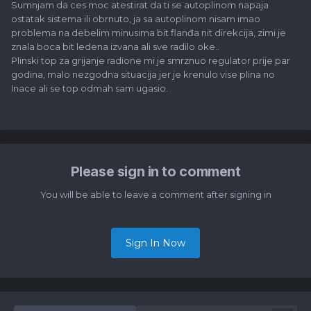
Sumnjam da ces moc atestirat da ti se autoplinom napaja
ostatak sistema ili obrnuto, ja sa autoplinom nisam imao
problema na debelim minusima bit flanđa nit direkcija, zimi je
znala boca bit ledena izvana ali sve radilo oke..
Plinski top za grijanje radione mi je smrznuo regulator prije par
godina, malo nezgodna situacija jer je krenulo vise plina no
Inace ali se top odmah sam ugasio.
Please sign in to comment
You will be able to leave a comment after signing in
Sign In Now