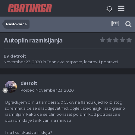
Naslovnica
Autoplin razmisljanja
By
detroit
November 23, 2020
in
Tehnicke rasprave, kvarovi i popravci
detroit
Posted
November 23, 2020
Ugradujem plin u kampera 2.0 55kw na flanđu ujedno iz istog
spremnika ce se snabdijevat friđ, bojler, stednjajjk i sad glasno
razmisljam kako ce se plin ponasat po zimi kod potrosaca s
obzirom da je tank vani na minusu
Ima tko iskustva ili ideju?