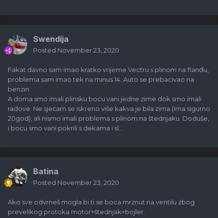
Swendija
Posted
November 23, 2020
Fakat davno sam imao kratko vrijeme Vectru s plinom na flanđu,
problema sam imao tek na minus 14. Auto se prebacivao na
benzin.
A doma smo imali plinsku bocu vani jedne zime dok smo imali
radove. Ne sjećam se iskreno više kakva je bila zima (ima sigurno
20god), ali nismo imali problema s plinom na štednjaku. Doduše,
i bocu smo vani pokrili s dekama i sl...
Batina
Posted
November 23, 2020
Ako sve odvrneš mogla bi ti se boca mrznut na ventilu zbog
prevelikog protoka motor+štednjak+bojler.