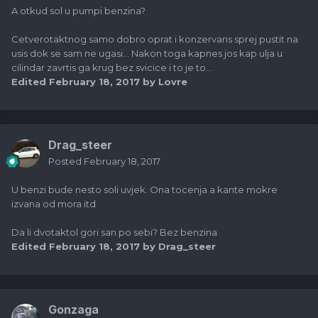
A otkud sol u pumpi benzina?
Cetverotaktnog samo dobro oprat i konzervans sprej pustit na
usis dok se sam ne ugasi... Nakon toga kapnes jos kap ulja u
cilindar zavrtis ga krug bez svicice i to je to...
Edited
February 18, 2017
by Lovre
Drag_steer
Posted
February 18, 2017
U benzi bude nesto soli uvjek. Ona tocenja a kante mokre
izvana od mora itd
Da li dvotaktol gori san po sebi? Bez benzina
Edited
February 18, 2017
by Drag_steer
Gonzaga