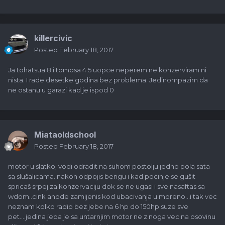
killercivic
Posted
February 18, 2017
Ja tohatsua 8 i tomosa 4.5 uopce neperem ne konzerviram ni
nista. I rade desetke godina bez problema. Jedinompazim da
ne ostanu u garazi kad je ispod 0
Miataoldschool
Posted
February 18, 2017
motor u slatkoj vodi odradit na suhom postolju jedno pola sata
sa slušalicama..nakon odpojis bengu i kad pocinje se gušit
spricaš srpej za konzervaciju dok se ne ugasi i sve nasaftas sa
wdom..cink anode zamijenis kod ubacivanja u moreno...i tak vec
neznam kolko radio bez jebe na 6 hp do 150hp suze sve
pet....jedina jeba je sa untarnjim motor ne z noga vec na osovinu