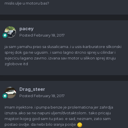
mislis ulje u motoru bas?
pacey
Posted
February 18, 2017
ja sam yamahu prao sa slusalicama..i u usis-karburatore silkonski
sprej dok ga ne ugusim.. i samo lagno strcno sprej u cilindar i
svjecicu lagano zavrno..izvana sav motor u silikon sprej struju
zglobove itd
Drag_steer
Posted
February 18, 2017
imam injektore. i pumpa benze je prolematicna jer zahrdja
iznutra..ako se ne napuni uljem/dvotaktolom.. tako pricaju
majstori kojeg god sam tu pitao. e sad, neznam, zato sam
postao ovdje. da nebi bilo sranja poslje