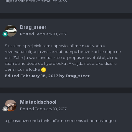
ulijes antifriz preko zime i to je to
Drag_steer
Posted
February 18, 2017
Slusalice, sprej,cink sam napravio..ali me muci voda u
rezervaru(sol), koja zna zeznut pumpu benze kad se dugo ne
pali. Zahrdja sve u unutra..zato bi propustio dvotaktol, ali me
strah da ne dode do hydrolocka . A valjda nece, ako dizel u
benzincu ne locka
Edited
February 18, 2017
by Drag_steer
Miataoldschool
Posted
February 18, 2017
a gle isprazni onda tank rađe..no nece nis bit nemas brige:)