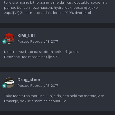
to je sve manje bitno, zanima me da li cisti dvotaktol spojen na
pumpu benze, moze napravit hydro lock (posto nije jako
zapaljiv?) Znaci motor radi na leru na 100% dvotaktol
KIMI_1.8T
Posted
February 18, 2017
Meni to zvuci kao da s tobom netko zbija salu.
Benzinac i rad motora na ulje????
Drag_steer
Posted
February 18, 2017
Tako rade tu na moru neki.. nije da je to.neki rad motora, vise
trokanje, dok se sistem ne napuni ulja