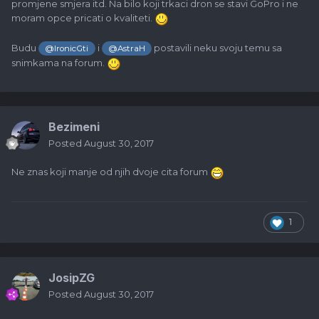
promjene smjera itd. Na bilo koji trkaci dron se stavi GoPro i ne
moram opce pricati o kvaliteti.
Budu
i
postavili neku svoju temu sa
@IronicGti
@AstraH
snimkama na forum.
Bezimeni
Posted
August 30, 2017
Ne znas koji manje od njih dvoje cita forum
1
JosipZG
Posted
August 30, 2017