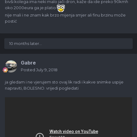
bivši kolega ima neki malo jači dron, kaže da ide preko 90kmh
oko 2000eura ga je platio
nije mali i ne znam kak brzo mijenja smjer ali finu brzinu može
postić
10 months later...
Gabre
Posted
July 9, 2018
ja gledam i ne vjerujem sto ovaj lik radi i kakve snimke uspije
napraviti, BOLESNO. vrijedi pogledati