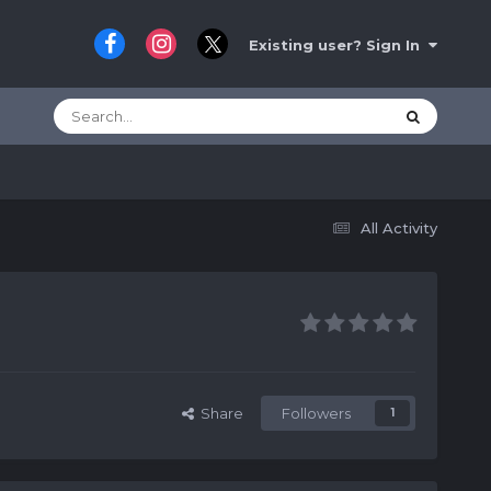
Existing user? Sign In
All Activity
Share
Followers
1