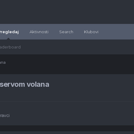
Pregledaj
Aktivnosti
Search
Klubovi
aderboard
ana
s servom volana
ravci