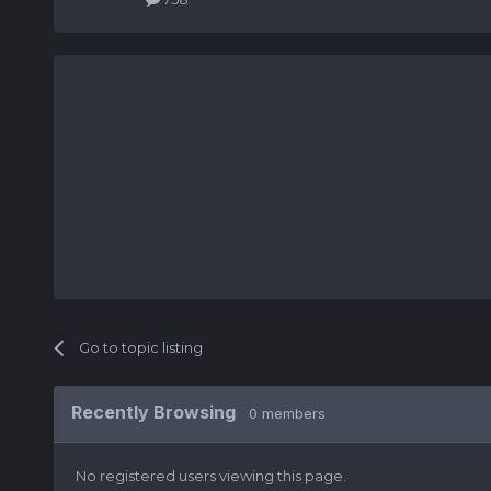
Go to topic listing
Recently Browsing
0 members
No registered users viewing this page.