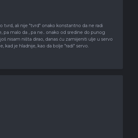
tvrd, ali nije "tvrd" onako konstantno da ne radi
e, pa malo da , pa ne.. onako od sredine do punog
oš nisam ništa dirao, danas ću zamiijeniti ulje u servo
ad je hladnije, kao da bolje "radi" servo.