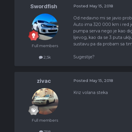
Swordfish
Posted
May 15, 2018
Od nedavno mi se javio probl
Auto ima 320 000 km i red je 
pumpa serva nego je kao digi
lijevog, kao da se 3 puta ukl
sustavu pa da probam sa tim 
Full members
Sugestije?
2,5k
zivac
Posted
May 15, 2018
Kriz volana steka
Full members
758