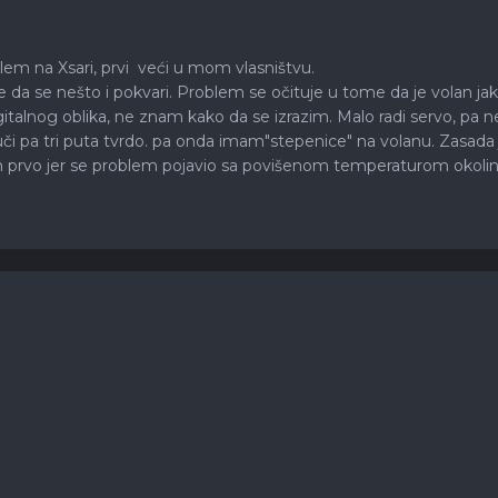
em na Xsari, prvi veći u mom vlasništvu.
da se nešto i pokvari. Problem se očituje u tome da je volan jako 
talnog oblika, ne znam kako da se izrazim. Malo radi servo, pa n
juči pa tri puta tvrdo. pa onda imam"stepenice" na volanu. Zasada j
prvo jer se problem pojavio sa povišenom temperaturom okoline, k