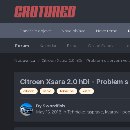
Današnje objave
Nove objave
Nove teme
Forum
Kalendar
Ekipa
Online članovi
Le
Naslovnica
Citroen Xsara 2.0 hDi - Problem s servom vol
Citroen Xsara 2.0 hDi - Problem 
citroen
servo
tekućina
xsara
By
Swordfish
May 15, 2018
in
Tehnicke rasprave, kvarovi i pop