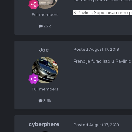
S Pavlinic Sopic nisam imo p
Full members
2,7k
Joe
Posted
August 17, 2018
Frend je furao isto u Pavlinic
Full members
3,6k
cyberphere
Posted
August 17, 2018