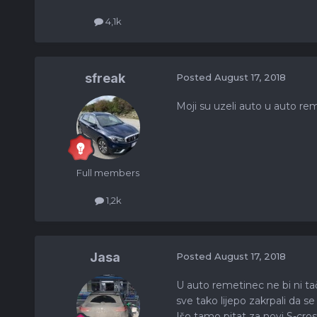
4,1k
sfreak
Posted
August 17, 2018
Moji su uzeli auto u auto rem
Full members
1,2k
Jasa
Posted
August 17, 2018
U auto remetinec ne bi ni tač
sve tako lijepo zakrpali da s
Išo tamo pitat za novi S-cross