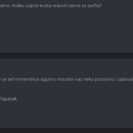
amo. Koliko uopće košta redovni servis za swifta?
 je sef rementinca sigurno mozete nac neko pozitivno i zadovol
Tapatalk