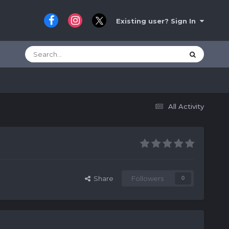
Existing user? Sign In
All Activity
Share
Followers
0