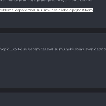
roblema, dapače znali su uskočit sa džabe dijagnostikom
 Sopic.... koliko se sjecam rjesavali su mu neke stvari izvan garancij