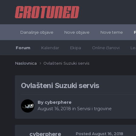
Današnje objave
Nove objave
Nove teme
Forum
Kalendar
Ekipa
Online članovi
Le
Naslovnica
Ovlašteni Suzuki servis
Ovlašteni Suzuki servis
By
cyberphere
August 16, 2018
in
Servisi i trgovine
cyberphere
Posted
August 16, 2018