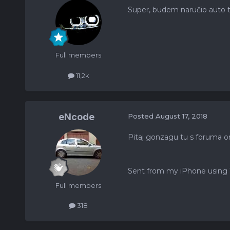
Super, budem naručio auto t
Full members
11,2k
eNcode
Posted
August 17, 2018
Pitaj gonzagu tu s foruma on
Sent from my iPhone using 
Full members
318