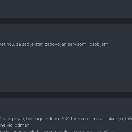
etincu, za sad je stari zadovoljan servisom i osobljem
ke otpeljao, bio mi je jednom SX4 tamo na servisu i lakiranju, fuše
e ne vidi odmah.
, doslovno je bilo tu ti je prospekt sa cijenama i snađi se.