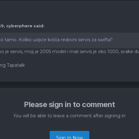
59,
cyberphere
said:
 tamo. Koliko uopće košta redovni servis za swifta?
iko je servis, moji je 2005 model i mali servis je oko 1000, svake d
ng Tapatalk
Please sign in to comment
You will be able to leave a comment after signing in
Sign In Now