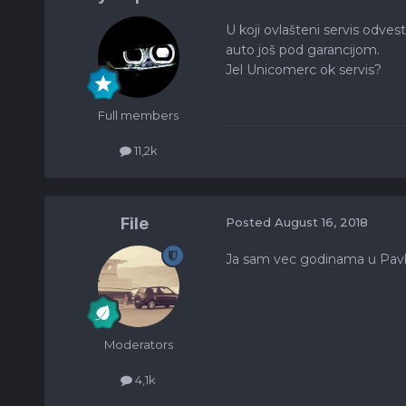
U koji ovlašteni servis odves
auto još pod garancijom.
Jel Unicomerc ok servis?
Full members
11,2k
File
Posted
August 16, 2018
Ja sam vec godinama u Pavlin
Moderators
4,1k