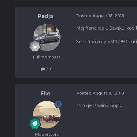
Pedja
Posted
August 16, 2018
Moj frend ide u Savsku, kod 
Sent from my SM-G950F usi
Full members
301
File
Posted
August 16, 2018
^^ to je Pavlinic Sopic
Moderators