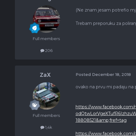
(Ne znam jesam potrefio mj
Trebam preporuku za poliranj
Full members
206
ZaX
Posted
December 18, 2018
ovako na prvu mi padaju na 
https://www.facebook.com
odQtwLorVgeXTufR6IzhzuWb
Full members
18808521&amp;fref=tag
1,4k
https://www.facebook.com/