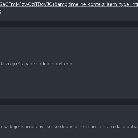
eGTmM1zwOziTBqVJOt&amp;timeline_context_item_type=intro
g
 da znaju šta rade i odrade pošteno
koji se time bavi, koliko dobar je ne znam, mislim da je dobar 