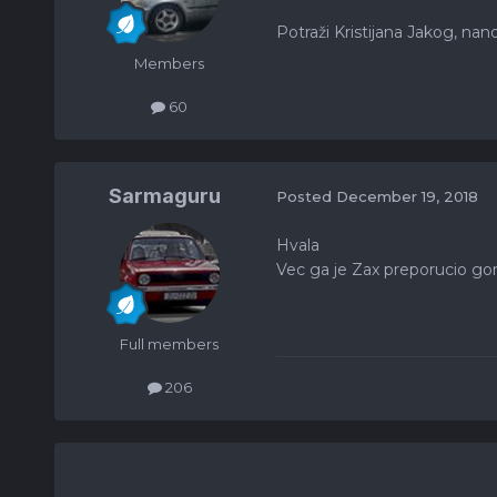
Potraži Kristijana Jakog, nan
Members
60
Sarmaguru
Posted
December 19, 2018
Hvala
Vec ga je Zax preporucio gor
Full members
206