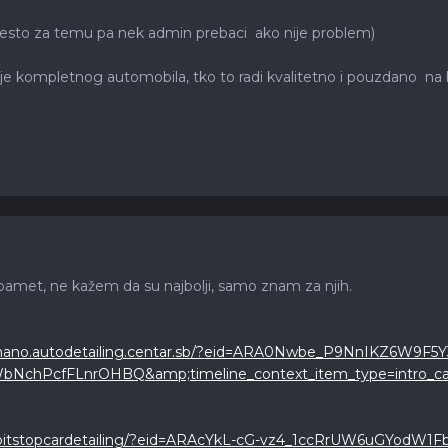
esto za temu pa nek admin prebaci ako nije problem)
e kompletnog automobila, tko to radi kvalitetno i pouzdano na lo
pamet, ne kažem da su najbolji, samo znam za njih.
/nano.autodetailing.centar.sb/?eid=ARA0Nwbe_P9NnIKZ6W9F
NchPcfFLnrOHBQ&amp;timeline_context_item_type=intro_car
pitstopcardetailing/?eid=ARAcYkL-cG-vz4_1ccRrUW6uGYodW1F