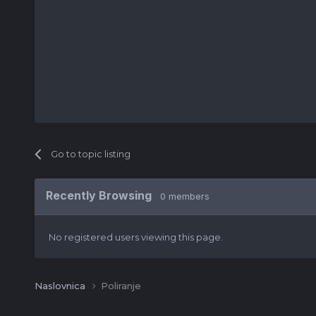
Go to topic listing
Recently Browsing
0 members
No registered users viewing this page.
Naslovnica
Poliranje