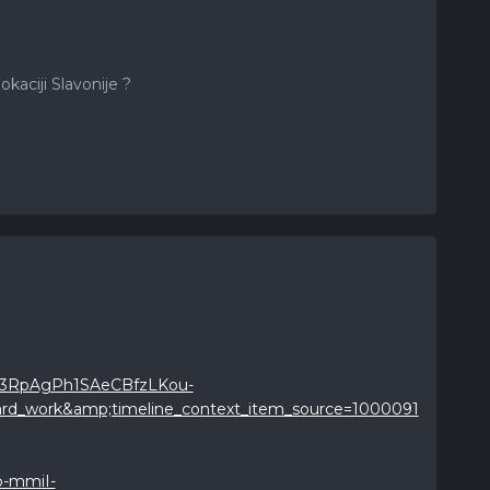
kaciji Slavonije ?
5Y3RpAgPh1SAeCBfzLKou-
d_work&amp;timeline_context_item_source=1000091
b-mmiI-