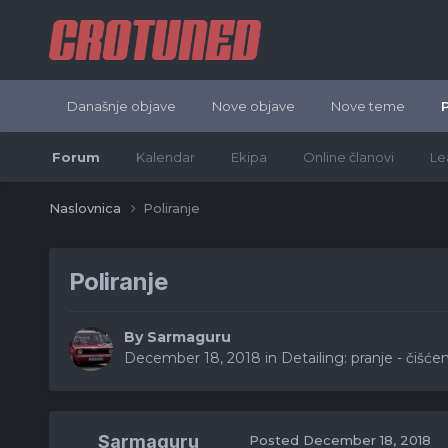
Današnje objave
Nove objave
Nove teme
Forum
Kalendar
Ekipa
Online članovi
Le
Naslovnica
Poliranje
Poliranje
By
Sarmaguru
December 18, 2018
in
Detailing: pranje - čišće
Sarmaguru
Posted
December 18, 2018