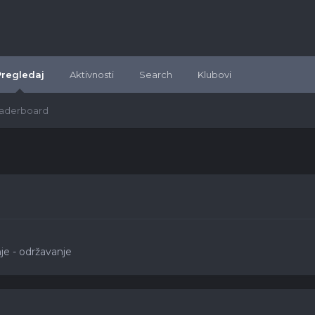
Pregledaj
Aktivnosti
Search
Klubovi
aderboard
nje - održavanje