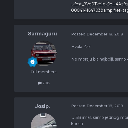
Ufmt_9Ve0TkYIokJeH4AzfgS
000414164703&amp;fref=ta
Sarmaguru
Posted
December 18, 2018
Hvala Zax
Ne moraju bit najbolji, samo
Full members
206
Josip.
Posted
December 18, 2018
U SB imaš samo jednog momka 
koristi.