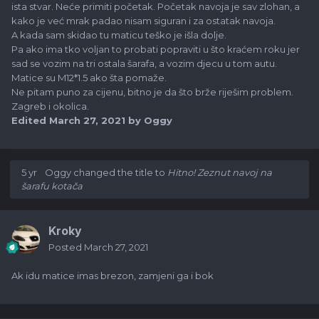
ista stvar. Neće primiti početak. Početak navoja je sav zlohan, a
kako je već mrak padao nisam siguran i za ostatak navoja.
A kada sam skidao tu maticu teško je išla dolje.
Pa ako ima tko voljan to probati popraviti u što kraćem roku jer
sad se vozim na tri ostala šarafa, a vozim djecu u tom autu.
Matice su M12*1.5 ako šta pomaže.
Ne pitam puno za cijenu, bitno je da što brže riješim problem.
Zagreb i okolica.
Edited
March 27, 2021
by Oggy
5 yr
Oggy
changed the title to
Hitno! Zeznut navoj na
šarafu kotača
Kroky
Posted
March 27, 2021
Ak idu matice imas brezon, zamjeni ga i bok