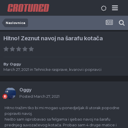
Naslovnica
Hitno! Zeznut navoj na šarafu kotača
By
Oggy
March 27, 2021
in
Tehnicke rasprave, kvarovi i popravci
Oggy
Posted
March 27, 2021
Hitno tražim tko bi mi mogao u ponedjeljak ili utorak popodne
popraviti navoj.
Nešto sam isprobavao sa felgama i sjebao navoj na šarafu
prednjeg suvozačevog kotača. Probao sam 4 druge matice i