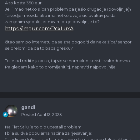
A to kosta 350 eur!
Je li imao netko slican problem pa rjesio drugacije (povoljnije)?
Takodjer mozda ako ima netko ovdje sic ovakav pa da
zamjenim sjedalo jer mislim da je povoljnije to?
https://imgur.com/RcxLuxA
čitao sam po internetu da se zna dogoditi da neka žica/ senzor
se prelomi pa da to baca grešku?
To je od roditelja auto, taj sic se normalno koristi svakodnevno.
Pa gledam kako to promijeniti tj. napraviti najpovoljnije...
gandi
Posted
April 12, 2023
Na Fiat Stilu je to bio ucestali problem.
I bila su dva popularna nacina za rjesavanje:
1) vadjenje folije iz sjedala, motanje da su senzori stalno aktivni i