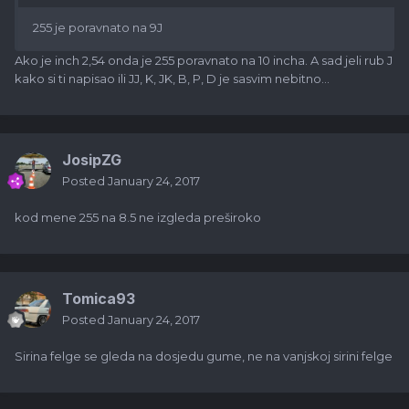
255 je poravnato na 9J
Ako je inch 2,54 onda je 255 poravnato na 10 incha. A sad jeli rub J
kako si ti napisao ili JJ, K, JK, B, P, D je sasvim nebitno...
JosipZG
Posted
January 24, 2017
kod mene 255 na 8.5 ne izgleda preširoko
Tomica93
Posted
January 24, 2017
Sirina felge se gleda na dosjedu gume, ne na vanjskoj sirini felge