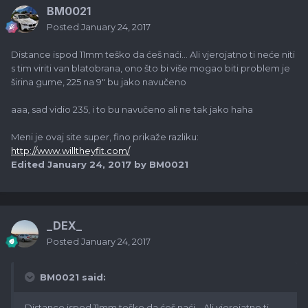
BM0021
Posted
January 24, 2017
Distance ispod 11mm teško da ćeš naći... Ali vjerojatno ti neće niti
s tim viriti van blatobrana, ono što bi više mogao biti problem je
širina gume, 225 na 9" bu jako navučeno
aaa, sad vidio 235, i to bu navučeno ali ne tak jako haha
Meni je ovaj site super, fino prikaže razliku:
http://www.willtheyfit.com/
Edited
January 24, 2017
by BM0021
_DEX_
Posted
January 24, 2017
BM0021 said:
Distance ispod 11mm teško da ćeš naći... Ali vjerojatno ti