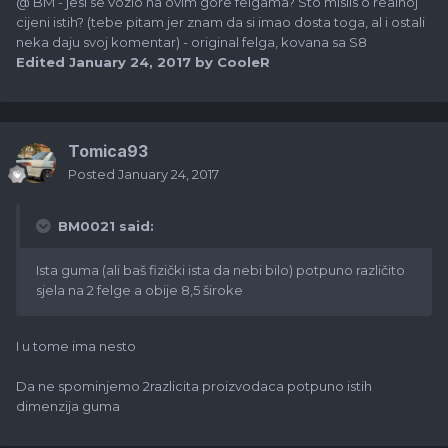
@ BM - jesi se vozio na ovim gore felgama? Sto mislis o realnoj
cijeni istih? (tebe pitam jer znam da si imao dosta toga, al i ostali
neka daju svoj komentar) - original felga, kovana sa S8
Edited
January 24, 2017
by CooleR
Tomica93
Posted
January 24, 2017
BM0021 said:
Ista guma (ali baš fizički ista da nebi bilo) potpuno različito
sjela na 2 felge a obije 8,5 široke
I u tome ima nesto
Da ne spominjemo 2razlicita proizvodaca potpuno istih
dimenzija guma