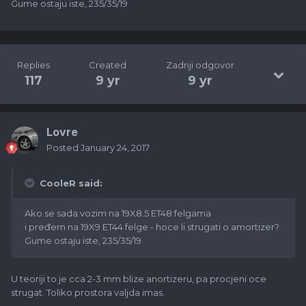
Gume ostaju iste, 235/35/19
Replies
Created
Zadnji odgovor
117
9 yr
9 yr
Lovre
Posted
January 24, 2017
CooleR said:
Ako se sada vozim na 19X8.5 ET48 felgama
i pređem na 19X9 ET44 felge - hoce li strugati o amortizer?
Gume ostaju iste, 235/35/19
U teoriji to je cca 2-3 mm blize anortizeru, pa procjeni oce
strugat. Toliko prostora valjda imas.