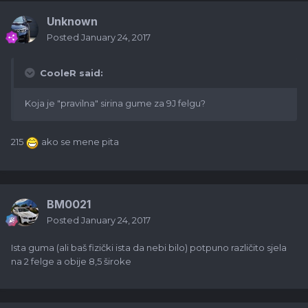
Unknown
Posted
January 24, 2017
CooleR said:
Koja je "pravilna" sirina gume za 9J felgu?
215
ako se mene pita
BM0021
Posted
January 24, 2017
Ista guma (ali baš fizički ista da nebi bilo) potpuno različito sjela
na 2 felge a obije 8,5 široke