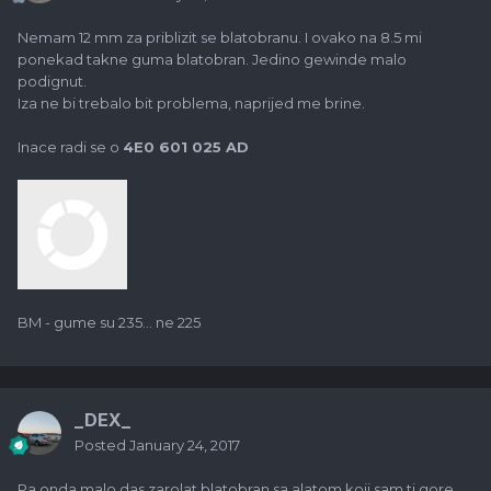
Nemam 12 mm za priblizit se blatobranu. I ovako na 8.5 mi
ponekad takne guma blatobran. Jedino gewinde malo
podignut.
Iza ne bi trebalo bit problema, naprijed me brine.
Inace radi se o
4E0 601 025 AD
BM - gume su 235... ne 225
_DEX_
Posted
January 24, 2017
Pa onda malo das zarolat blatobran sa alatom koji sam ti gore