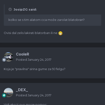
JosipZG said:
kolko se s tim alatom cca može zarolat blatobran?
Ovisi dal zelis lakirati blatorban ili ne
CooleR
Posted
January 24, 2017
Koja je "pravilna" sirina gume za 9J felgu?
_DEX_
Posted
January 24, 2017
Vidi ako ti ovo moze pomoc: