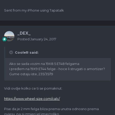
Sent from my iPhone using Tapatalk
_DEX_
Posted
January 24, 2017
CooleR said:
Ako se sada vozim na 19X8.5 ET48 felgama
i pređem na 19X9 ET44 felge - hoce li strugati o amortizer?
Gume ostaju iste, 235/35/19
Vidi ovdje kolko ce ti se pomaknut:
https://www.wheel-size.com/calc/
Pise da je 2 mm felga bliza prema unutra odnosno prema
ovjesu, pa si izmjeri jel imas toliko.