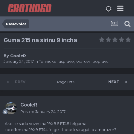
Naslovnica
Guma 215 na sirinu 9 incha
By
CooleR
January 24, 2017
in
Tehnicke rasprave, kvarovi i popravci
PREV
Page 1 of 5
NEXT
CooleR
Posted
January 24, 2017
Ako se sada vozim na 19X8.5 ET48 felgama
i pređem na 19X9 ET44 felge - hoce li strugati o amortizer?