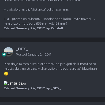
dode naprijed na tako neku udaljenost od 2-3 mm
A trebalo bi uvalit "distancu" od tih par mm.
EDIT; prema calculatoru - ispada tocno kako Lovre navodi - 2
mm blize amortizeru (156 mm VS. 158 mm)
Edited
January 24, 2017
by CooleR
_DEX_
Posted
January 24, 2017
Pise da je 10 mm blize blatobranu, pa provjeri da li imas i za to
mjesta da ti ne struze. Makar uvijek mozes "zarolat" blatobran.
Edited
January 24, 2017
by _DEX_