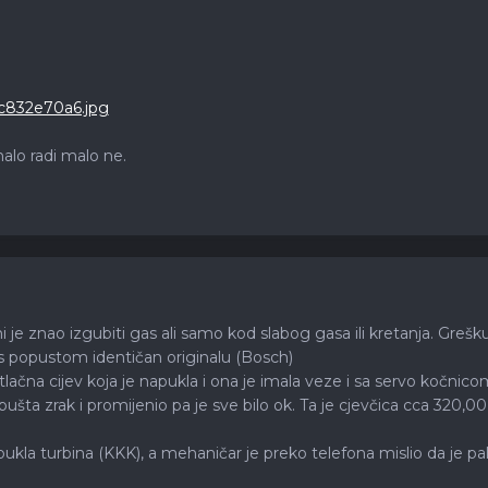
alo radi malo ne.
je znao izgubiti gas ali samo kod slabog gasa ili kretanja. Greš
s popustom identičan originalu (Bosch)
ačna cijev koja je napukla i ona je imala veze i sa servo kočnic
ušta zrak i promijenio pa je sve bilo ok. Ta je cjevčica cca 320,
ukla turbina (KKK), a mehaničar je preko telefona mislio da je palo 