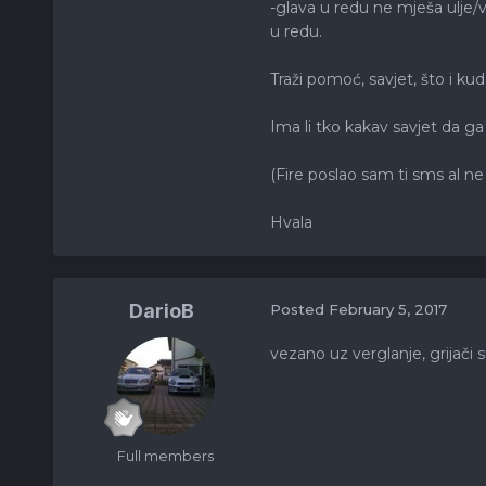
-glava u redu ne mješa ulje/v
u redu.
Traži pomoć, savjet, što i ku
Ima li tko kakav savjet da g
(Fire poslao sam ti sms al ne
Hvala
DarioB
Posted
February 5, 2017
vezano uz verglanje, grijači s
Full members