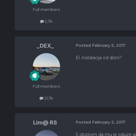
Full members
2,7k
_DEX_
Posted
February 5, 2017
El. instalacija od dizni?
Full members
21,7k
Lim@ RS
Posted
February 5, 2017
S obzirom da mu je oduze gas,