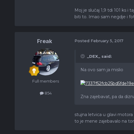
Moj je slučaj 1,9 tdi 101 ks i
biti to. Imao sam negdje i fotk
Freak
Posted
February 5, 2017
_DEX_ said:
Na ovo sam ja mislio
Full members
854
Zna zajebavat, pa da dizn
stujna letvica u glavi motora
to je mene zajebavalo na t