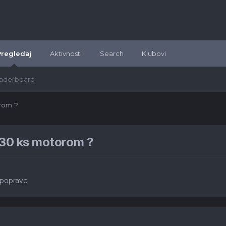
Pregledaj
Aktivnosti
Search
Klubovi
aderboard
orom ?
 130 ks motorom ?
 popravci