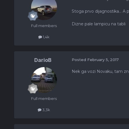
Stoga prvo dijagnostika... 
Dizne pale lampicu na tabli
Full members
1,4k
DarioB
Posted
February 5, 2017
Nek ga vozi Novaku, tam znaj
Full members
3,3k