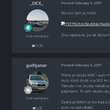
_DEX_
Posted
February 5, 2017
Na ovo sam ja mislio
Zna zajebavat, pa da dizna m
Full members
21,7k
golfijaner
Posted
February 5, 2017
Mene je zezao MAF i auto mi 
Auto Kreši dođe cca 500 kn 
Također me zezala nekakva tl
paljenjem. To sam skužio da p
Full members
Zadnji problem je bio kad je p
auto ne radi nikako.
4,1k