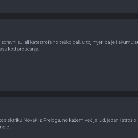
spravni su, ali katastrofalno teško pali, u toj mjeri da je i akumu
asa kod preticanja.
utoelektriku Novak iz Preloga, no kažem već je lud, jadan i strošio 
dje ...