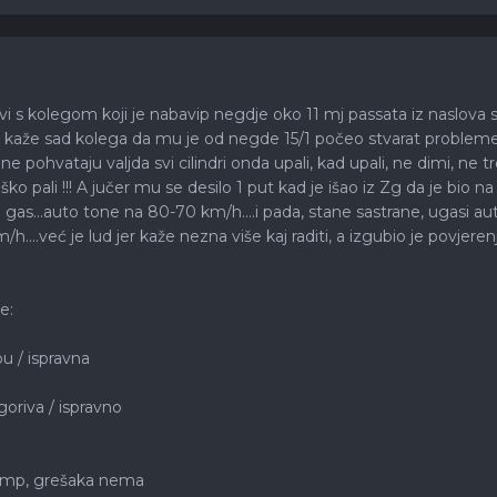
avi s kolegom koji je nabavip negdje oko 11 mj passata iz naslov
o, kaže sad kolega da mu je od negde 15/1 počeo stvarat probleme 
k ne pohvataju valjda svi cilindri onda upali, kad upali, ne dimi, ne t
ško pali !!! A jučer mu se desilo 1 put kad je išao iz Zg da je bio 
as...auto tone na 80-70 km/h....i pada, stane sastrane, ugasi aut
....već je lud jer kaže nezna više kaj raditi, a izgubio je povjeren
e:
u / ispravna
goriva / ispravno
comp, grešaka nema