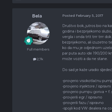
Bela
Posted
February 5, 2017
Društvo bok, jutros bio na k
godina i bezprijekorno služi
vergla i onda trtt trrr trrr do
bezprijekorno, ali izuzetno te
ko da mu je odjednom uzelo g
Full members
par puta auto ide 190/200 km/h
može voziti a da ne stane.
2,7k
Do sad je kaže uradio sljedeć
-provjerio visokotlačnu pump
-provjerio injektore / ispravni
-provjerio pumpu goriva + f. 
-provjerili egr / ispravno
-provjerili fazu / ispravno
-spojili kod VW dealera na 