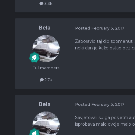
3,3k
Bela
Posted
February 5, 2017
Zaboravio taj dio spomenuti, i
neki dan je kaže ostao bez g
Full members
2,7k
Bela
Posted
February 5, 2017
Savjetovali su ga posjetiti a
isprobava malo ovdje malo on