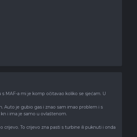
ku s MAF-a mi je komp očitavao koliko se sjećam. U
om. Auto je gubio gas i znao sam imao problem i s
00 kn i ima je samo u ovlaštenom.
crijevo. To crijevo zna pasti s turbine ili puknuti i onda