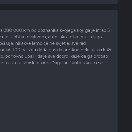
a sa 280 000 km od poznanika svojega koji ga je imao 5
i to u obliku ovakvom, auto jako teško pali....dugo
roši ulje, nikakve lampice ne svjetle, sve radi
na nekih 100 na sat i doda gas da pretkne neki auto i kaže
o, ponovno upali i dalje sve dobro, kaže da ga probao
je u auto u smislu da ima ''siguran'' auto s kojim se