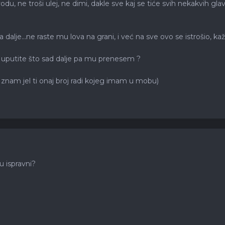
odu, ne troši ulej, ne dimi, dakle sve kaj se tiće svih nekakvih gl
da dalje...ne raste mu lova na grani, i već na sve ovo se istrošio, 
a uputite što sad dalje pa mu prenesem ?
 znam jel ti onaj broj radi kojeg imam u mobu)
u ispravni?