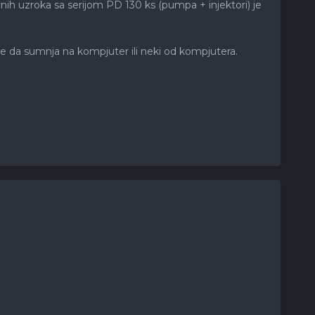
avnih uzroka sa serijom PD 130 ks (pumpa + injektori) je
kaže da sumnja na kompjuter ili neki od kompjutera.