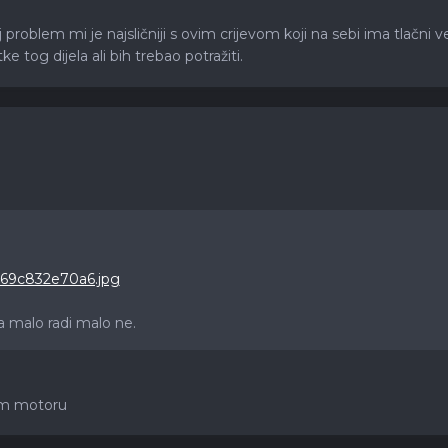
 taj problem mi je najsličniji s ovim crijevom koji na sebi ima tlač
e tog dijela ali bih trebao potražiti.
a malo radi malo ne.
om motoru