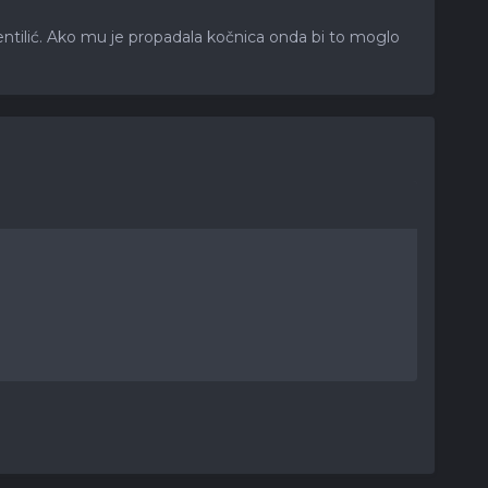
ni ventilić. Ako mu je propadala kočnica onda bi to moglo