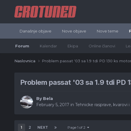
Današnje objave
Nove objave
Nove teme
Forum
Kalendar
Ekipa
Online članovi
Le
Naslovnica
Problem passat '03 sa 1.9 tdi PD 130 ks mot
Problem passat '03 sa 1.9 tdi PD
By
Bela
February 5, 2017
in
Tehnicke rasprave, kvarovi i
1
2
NEXT
Page 1 of 2