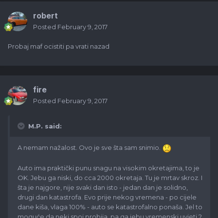
robert
Posted
February 9, 2017
Probaj maf ocistiti pa vrati nazad
fire
Posted
February 9, 2017
M.P. said:
A nemam nažalost. Ovo je sve šta sam snimio.
Auto ima praktički punu snagu na visokim okretajima, to je
OK. Jebu ga niski, do cca 2000 okretaja. Tu je mrtav skroz. I
šta je najgore, nije svaki dan isto - jedan dan je solidno,
drugi dan katastrofa. Evo prije nekog vremena - po cijele
dane kiša, vlaga 100% - auto se katastrofalno ponaša. Jel to
moguće da neki spoj probija, pa ga jebu vremenski uvjeti ?