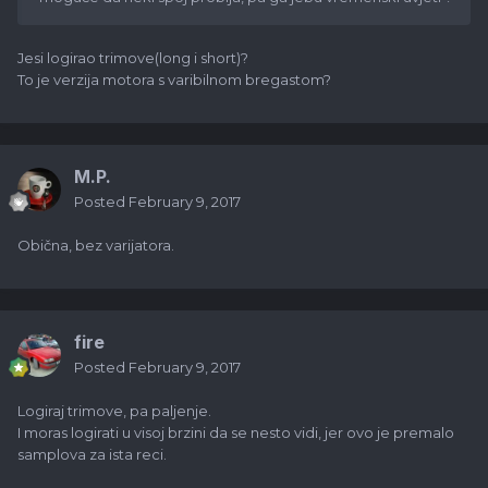
Jesi logirao trimove(long i short)?
To je verzija motora s varibilnom bregastom?
M.P.
Posted
February 9, 2017
Obična, bez varijatora.
fire
Posted
February 9, 2017
Logiraj trimove, pa paljenje.
I moras logirati u visoj brzini da se nesto vidi, jer ovo je premalo
samplova za ista reci.