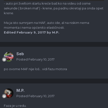
- auto pri žveltom startu kreće baš ko na videu od osme
sekunde ( broken maf ) - krene, pa padnu okretaji pa onda opet
krene.
Ma ja isto sumnjam na MAF, auto ide, al na niskim nema
momenta i nema općenito elastičnosti.
Edited
February 9, 2017
by M.P.
Seb
Posted
February 10, 2017
po ovome MAF nije loš... vidi fazu motora
M.P.
Posted
February 10, 2017
Faza je u redu.