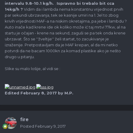
intervalu 9.8-10.1 kg/h.
.
Ispravno bi trebalo bit cca
14kg/h ?
Vidim da i lambda nema konstantnu vrijednost prvih
par sekundi ubrzavanja, tek se kasnije umiri na 1. Jel to zbog
krivih vrijednosti MAF-a na niskim okretajima, pa jebe i lambdu ?
Auto inače kad krene ide ok koliko može ić taj mrtvi 77kw, al na
startu je očajan - krene na sekund, zaguši se pa tek onda krene
ubrzavat. Što se ''žveltije'' želi startat, to zacukivanje je
izraženije. Pretpostavljam da je MAF krepan, al da mi netko
potvrdi da ne bacam 1000kn za komad plastike ako je nešto
drugo u pitanju.
Slike su malo lošije, al vidi se :
Edited
February 8, 2017
by M.P.
fire
Posted
February 9, 2017