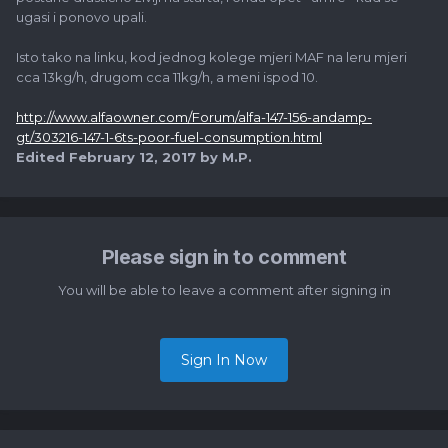
ugasi i ponovo upali.
Isto tako na linku, kod jednog kolege mjeri MAF na leru mjeri
cca 13kg/h, drugom cca 11kg/h, a meni ispod 10.
http://www.alfaowner.com/Forum/alfa-147-156-andamp-
gt/303216-147-1-6ts-poor-fuel-consumption.html
Edited
February 12, 2017
by M.P.
Please sign in to comment
You will be able to leave a comment after signing in
Sign In Now