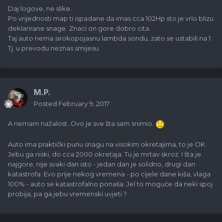
Daj logove, ne slike.
Po vrijednosti map ti ispadane da imas cca 102Hp sto je vrlo blizu
deklarirane snage. Znaci on gore dobro cita.
Taj auto nema sirokopojasnu lambda sondu, zato se ustabili na 1.
Tj. u prevodu neznas smijesu.
M.P.
Posted
February 9, 2017
A nemam nažalost. Ovo je sve šta sam snimio.
Auto ima praktički punu snagu na visokim okretajima, to je OK.
Jebu ga niski, do cca 2000 okretaja. Tu je mrtav skroz. I šta je
najgore, nije svaki dan isto - jedan dan je solidno, drugi dan
katastrofa. Evo prije nekog vremena - po cijele dane kiša, vlaga
100% - auto se katastrofalno ponaša. Jel to moguće da neki spoj
probija, pa ga jebu vremenski uvjeti ?