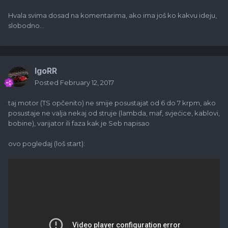
Hvala svima dosad na komentarima, ako ima još ko kakvu ideju,
slobodno...
IgoRR
Posted
February 12, 2017
taj motor (TS opčenito) ne smije posustajat od 6 do 7 krpm, ako
posustaje ne valja nekaj od struje (lambda, maf, svjećice, kablovi,
bobine), varijator ili faza kak je Seb napisao
ovo pogledaj (loš start):