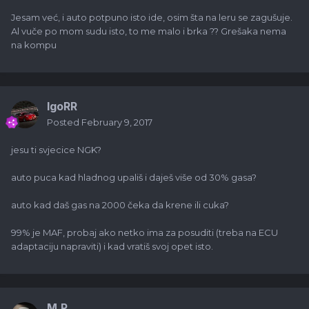
Jesam već, i auto potpuno isto ide, osim šta na leru se zagušuje.
Al vuče po mom sudu isto, to me malo i brka ?? Grešaka nema
na kompu
IgoRR
Posted
February 9, 2017
jesu ti svjecice NGK?
auto puca kad hladnog upališ i daješ više od 30% gasa?
auto kad daš gas na 2000 čeka da krene ili cuka?
99% je MAF, probaj ako netko ima za posuditi (treba na ECU
adaptaciju napraviti) i kad vratiš svoj opet isto.
M.P.