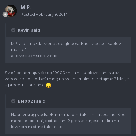
M.P.
Posted
February 9, 2017
Kevin said:
MP, a da mozda krenes od gluposti kao svjecice, kablovi,
maf itd?
ako vec to nisi provjerio...
Svječice nemaju više od 10000km, a na kablove sam skroz
zaboravio - oni bi baš i mogli zezat na malim okretajima ? Maf je
u procesu ispitivanja
BM0021 said:
Napravi krug s odstekanim mafom, tak sam ja testirao. Kod
mene je bio maf, ocitao sam 2 greske smjese mislim hi i
low rpm mixture tak nesto