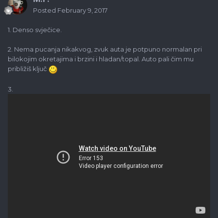
Posted
February 9, 2017
1. Denso svječice.
2. Nema pucanja nikakvog, zvuk auta je potpuno normalan pri
bilokojim okretajima i brzini i hladan/topal. Auto pali čim mu
približiš ključ
3.