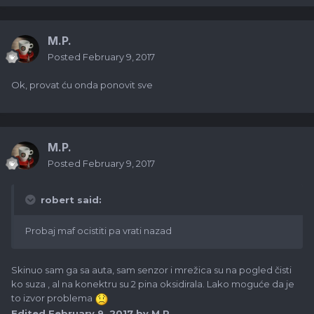
M.P.
Posted
February 9, 2017
Ok, provat ću onda ponovit sve
M.P.
Posted
February 9, 2017
robert said:
Probaj maf ocistiti pa vrati nazad
Skinuo sam ga sa auta, sam senzor i mrežica su na pogled čisti
ko suza , al na konektru su 2 pina oksidirala. Lako moguće da je
to izvor problema
Edited
February 9, 2017
by M.P.