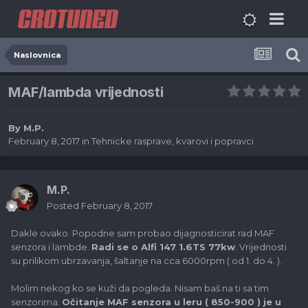
Naslovnica
MAF/lambda vrijednosti
By
M.P.
February 8, 2017
in
Tehnicke rasprave, kvarovi i popravci
M.P.
Posted
February 8, 2017
Dakle ovako. Popodne sam probao dijagnosticirat rad MAF
senzora i lambde.
Radi se o Alfi 147 1.6TS 77kw
. Vrijednosti
su prilikom ubrzavanja, šaltanje na cca 6000rpm ( od 1. do 4. ).
Molim nekog ko se kuži da pogleda. Nisam baš na ti sa tim
senzorima.
Očitanje MAF senzora u leru ( 850-900 ) je u