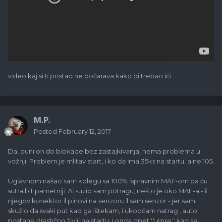
video kaj si ti postao ne dočarava kako bi trebao ići...
M.P.
Posted
February 12, 2017
Da, puni on do blokade bez zastajkivanja, nema problema u
vožnji. Problem je mlitav start, i ko da ima 35ks na startu, a ne 105.
Uglavnom našao sam kolegu sa 100% ispravnim MAF-om pa ću
sutra bit pametniji. Al suzio sam potragu, nešto je oko MAF-a - il
njegov konektor il pinovi na senzoru il sam senzor - jer sam
skužio da svaki put kad ga ištekam, i ukopčam natrag , auto
postane drastično življi na startu, i onda opet ''umre'' kad se