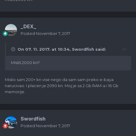
_DEX_
Posted
November 7, 2017
On 07. 11. 2017. at 10:34,
Swordfish
said:
MIsliš 2000 kn?
Mislio sam 200+ kn vise nego da sam sam preko e-baya
narucivao. I placen je 2090 kn. Moj je sa 2 Gb RAM-a i 16 Gb
memorije.
Swordfish
Posted
November 7, 2017