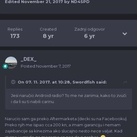
Edited
November 21, 2017
by ND4SPD
Replies
Created
Zadnji odgovor
173
8 yr
6 yr
_DEX_
Posted
November 7, 2017
On 07. 11. 2017. at 10:28,
Swordfish
said:
Jesi naručio Android radio? To me ne zanima, kako to zvuči
i da li su ti nabili carinu.
Narucio sam ga preko Aftermarketa (decki su na Facebooku).
Preko njih me ispao cca 200 kn, a imam garanciju i nemam
zajebancije sa kinezima ako slucajno nesto nece valjat. Kad