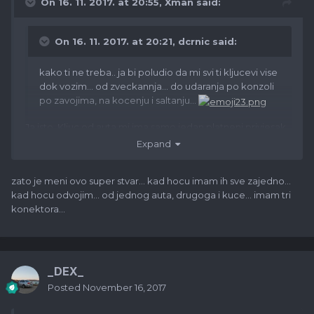
On 16. 11. 2017. at 20:55,
Xman
said:
On 16. 11. 2017. at 20:21,
dcrnic
said:
kako ti ne treba.. ja bi poludio da mi svi ti kljucevi vise
dok vozim... od zveckannja... do udaranja po konzoli
po zavojima, na kocenju i saltanju...
Ja isto. Kljuc od auta mi ima samo jedan platneni privjesak,
svi ostali kljucevi su posebno na drugom privjesku.
Expand
zato je meni ovo super stvar... kad hocu imam ih sve zajedno...
kad hocu odvojim... od jednog auta, drugoga i kuce... imam tri
konektora...
_DEX_
Posted
November 16, 2017