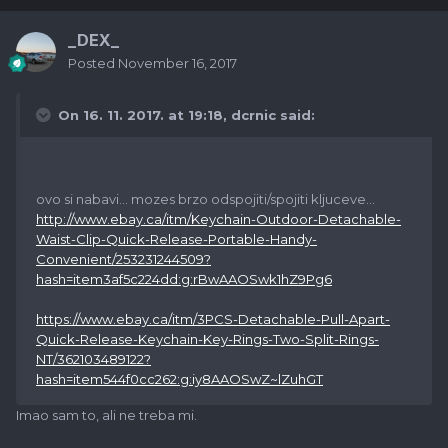
_DEX_
Posted
November 16, 2017
On 16. 11. 2017. at 19:18,
dcrnic
said:
ovo si nabavi... mozes brzo odspojiti/spojiti kljuceve...
http://www.ebay.ca/itm/Keychain-Outdoor-Detachable-
Waist-Clip-Quick-Release-Portable-Handy-
Convenient/253231244509?
hash=item3af5c224dd:g:rBwAAOSwk1hZ9Pg6
https://www.ebay.ca/itm/3PCS-Detachable-Pull-Apart-
Quick-Release-Keychain-Key-Rings-Two-Split-Rings-
NT/362103489122?
hash=item544f0cc262:g:iy8AAOSwZ~lZuhGT
Imao sam to, ali ne treba mi.