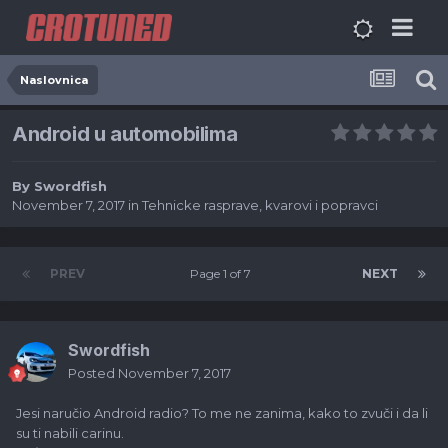
Naslovnica
Android u automobilima
By
Swordfish
November 7, 2017
in
Tehnicke rasprave, kvarovi i popravci
PREV
Page 1 of 7
NEXT
Swordfish
Posted
November 7, 2017
Jesi naručio Android radio? To me ne zanima, kako to zvuči i da li
su ti nabili carinu.