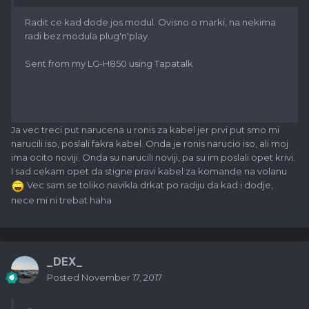
Radit ce kad dode jos modul. Ovisno o marki, na nekima
radi bez modula plug'n'play.
Sent from my LG-H850 using Tapatalk
Ja vec treci put narucena u ronis za kabel jer prvi put smo mi
narucili iso, poslali fakra kabel. Onda je ronis narucio iso, ali moj
ima ocito noviji. Onda su narucili noviji, pa su im poslali opet krivi.
I sad cekam opet da stigne pravi kabel za komande na volanu
Vec sam se toliko navikla drkat po radiju da kad i dodje,
nece mi ni trebat haha
_DEX_
Posted
November 17, 2017