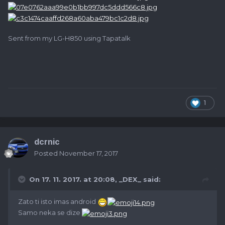
Sent from my LG-H850 using Tapatalk
1
dcrnic
Posted
November 17, 2017
On 17. 11. 2017. at 20:08,
_DEX_
said:
Zato ti isto imas android
Samo neka se dize