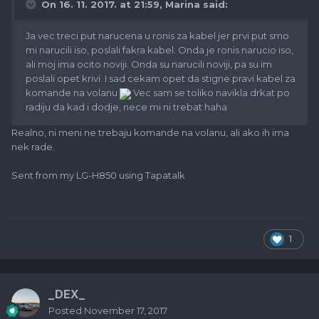
On 16. 11. 2017. at 21:59,
Marina
said:
Ja vec treci put narucena u ronis za kabel jer prvi put smo
mi narucili iso, poslali fakra kabel. Onda je ronis narucio iso,
ali moj ima ocito noviji. Onda su narucili noviji, pa su im
poslali opet krivi. I sad cekam opet da stigne pravi kabel za
komande na volanu
Vec sam se toliko navikla drkat po
radiju da kad i dodje, nece mi ni trebat haha
Realno, ni meni ne trebaju komande na volanu, ali ako ih ima
nek rade.
Sent from my LG-H850 using Tapatalk
1
_DEX_
Posted
November 17, 2017