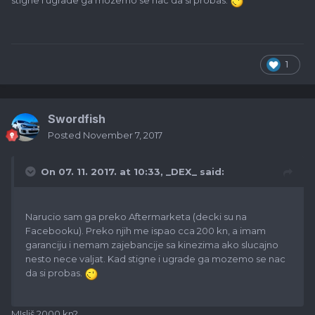
stigne i ugrade ga mozemo se nac da si probas.
1
Swordfish
Posted
November 7, 2017
On 07. 11. 2017. at 10:33,
_DEX_
said:
Narucio sam ga preko Aftermarketa (decki su na
Facebooku). Preko njih me ispao cca 200 kn, a imam
garanciju i nemam zajebancije sa kinezima ako slucajno
nesto nece valjat. Kad stigne i ugrade ga mozemo se nac
da si probas.
MIsliš 2000 kn?