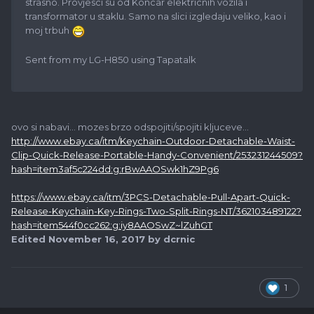
strasno. Provjesci su od Koncar elektricnih vozila i
transformator u staklu. Samo na slici izgledaju veliko, kao i
moj trbuh
Sent from my LG-H850 using Tapatalk
ovo si nabavi... mozes brzo odspojiti/spojiti kljuceve...
http://www.ebay.ca/itm/Keychain-Outdoor-Detachable-Waist-
Clip-Quick-Release-Portable-Handy-Convenient/253231244509?
hash=item3af5c224dd:g:rBwAAOSwk1hZ9Pg6
https://www.ebay.ca/itm/3PCS-Detachable-Pull-Apart-Quick-
Release-Keychain-Key-Rings-Two-Split-Rings-NT/362103489122?
hash=item544f0cc262:g:iy8AAOSwZ~lZuhGT
Edited
November 16, 2017
by dcrnic
1