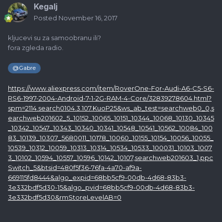
Kegalj
Posted
November 16, 2017
kljucevi su za samoobranu ili?
fora zgleda radio.
@Gabre
https://www.aliexpress.com/item/RoverOne-For-Audi-A6-C5-S6-
RS6-1997-2004-Android-7-1-2G-RAM-4-Core/32839278604.html?
spm=2114.search0104.3.107.KuoP25&ws_ab_test=searchweb0_0,s
earchweb201602_5_10152_10065_10151_10344_10068_10130_10345
_10342_10547_10343_10340_10341_10548_10541_10562_10084_100
83_10139_10307_5680011_10178_10060_10155_10154_10056_10055_
10539_10312_10059_10313_10314_10534_10533_100031_10103_1007
3_10102_10594_10557_10596_10142_10107,searchweb201603_1,ppc
Switch_5&btsid=480f5f36-76fa-4a70-af9a-
669115fd8444&algo_expid=68bb5cf9-00db-4d68-83b3-
3e332bdf5d30-15&algo_pvid=68bb5cf9-00db-4d68-83b3-
3e332bdf5d30&rmStoreLevelAB=0