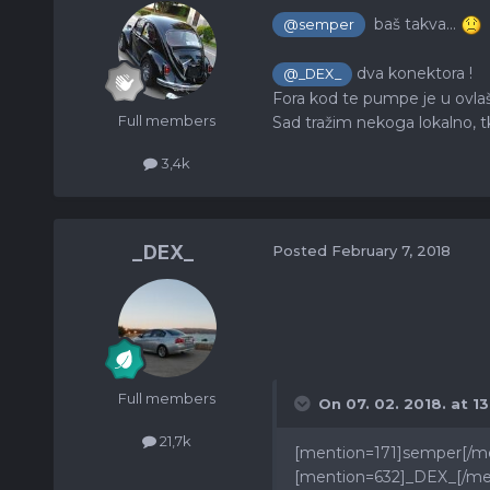
baš takva...
@semper
dva konektora !
@_DEX_
Fora kod te pumpe je u ovl
Full members
Sad tražim nekoga lokalno, tk
3,4k
_DEX_
Posted
February 7, 2018
Full members
On 07. 02. 2018. at 13
21,7k
[mention=171]semper[/me
[mention=632]_DEX_[/men