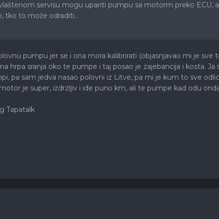
vlaštenom servisu mogu upariti pumpu sa motorm preko ECU, ak
 tko to može odraditi...
lovnu pumpu jer se i ona mora kalibrirati (objasnjavao mi je sve 
Ima hrpa sranja oko te pumpe i taj posao je zajebancija i kosta. 
mpi, pa sam jedva nasao polovni iz Litve, pa mi je kum to sve od
aj motor je super, izdrzljiv i ide puno km, ali te pumpe kad odu on
g Tapatalk