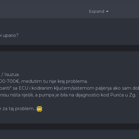
uka tko to može odraditi je dobro došao, pa se zahvlajujem unapri
Expand
i upario?
a / Isuzua.
0-700€, međutim tu nije kraj problema.
ariti" sa ECU i kodiranim ključem/sistemom paljenja ako sam dob
u ništa riješili, a pumpa je bila na dijagnostici kod Purića u Zg.
 za taj problem...