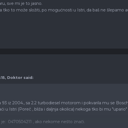
u, sve mi je to jasno.
 tko to može složiti, po mogućnosti u Istri, da baš ne šlepamo 
:15,
Doktor
said:
 93 iz 2004., sa 2.2 turbodiesel motorom i pokvarila mu se Bosch
i u Istri (Poreč , bliža i daljnja okolica) nekoga tko bi mu "up
e je: 0470504211 , ako nekome nešto znači.