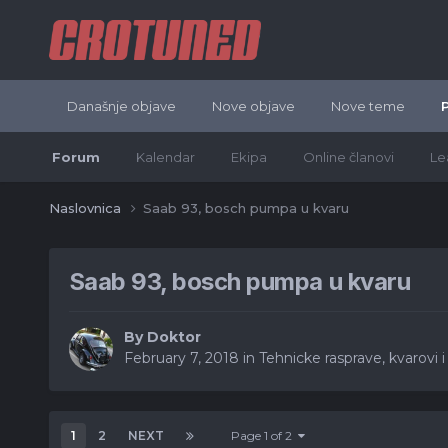
Današnje objave
Nove objave
Nove teme
Forum
Kalendar
Ekipa
Online članovi
Le
Naslovnica
Saab 93, bosch pumpa u kvaru
Saab 93, bosch pumpa u kvaru
By
Doktor
February 7, 2018
in
Tehnicke rasprave, kvarovi i
1
2
NEXT
Page 1 of 2