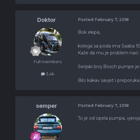
Doktor
Posted
February 7, 2018
Bok ekipa,
kolega sa posla ima Saaba 93
Kaže da mu je problem naći u
Full members
Serijski broj Bosch pumpe j
3,4k
Bilo kakav savjet i preporuka
semper
Posted
February 7, 2018
To je od opela pumpa, vjeroja