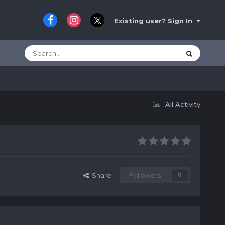
Existing user? Sign In
All Activity
Share
Followers
0