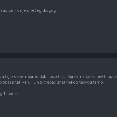
hvatio sam da je s nečeg drugog
jesiti taj problem. Samo dobri boschisti. Kaj nema tamo nekih opc
 probali pitat Peru? On bi trebao znat nekog takvog tamo.
g Tapatalk