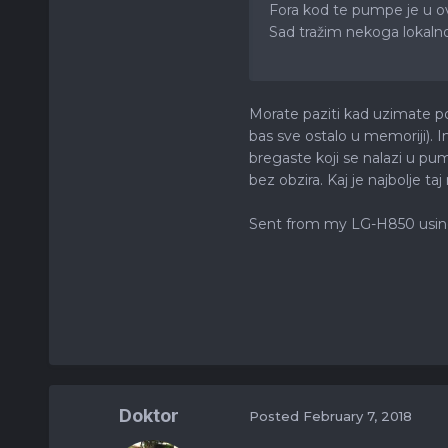
Fora kod te pumpe je u o
Sad tražim nekoga lokalno,
Morate paziti kad uzimate po
bas sve ostalo u memoriji). 
bregaste koji se nalazi u pu
bez obzira. Kaj je najbolje t
Sent from my LG-H850 usin
Doktor
Posted
February 7, 2018