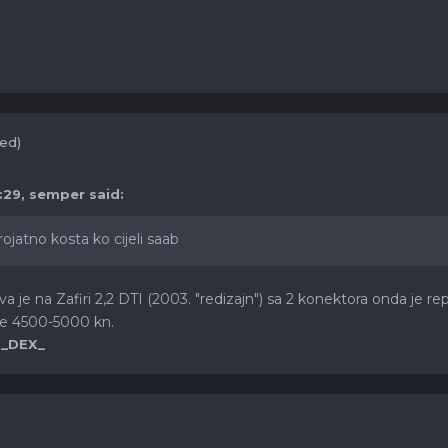
ted)
:29,
semper
said:
ojatno kosta ko cijeli saab
je na Zafiri 2,2 DTI (2003. "redizajn") sa 2 konektora onda je re
e 4500-5000 kn.
 _DEX_