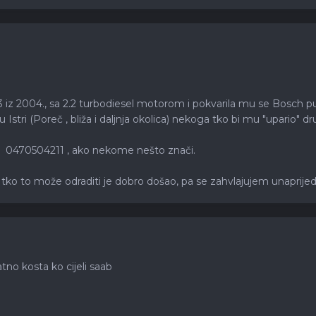
 iz 2004., sa 2.2 turbodiesel motorom i pokvarila mu se Bosch pu
 Istri (Poreč , bliža i daljnja okolica) nekoga tko bi mu "upari
e: 0470504211 , ako nekome nešto znači.
 tko to može odraditi je dobro došao, pa se zahvlajujem unaprijed
tno kosta ko cijeli saab