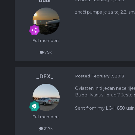
Bubi
znači pumpa je za taj 2.2, s
Full members
7,9k
_DEX_
Posted
February 7, 2018
Ovlasteni niti jedan nece ri
Balog, Ivanus i drugi? Jeste
Sent from my LG-H850 usin
Full members
21,7k