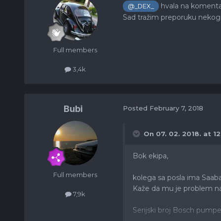
hvala na komentar
@_DEX_
Sad tražim preporuku nekoga
Full members
3,4k
Bubi
Posted
February 7, 2018
On 07. 02. 2018. at 12
Bok ekipa,
Full members
kolega sa posla ima Saaba
Kaže da mu je problem nać
7,9k
Serijski broj Bosch pump