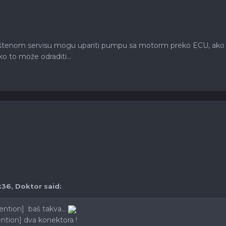
aštenom servisu mogu upariti pumpu sa motorm preko ECU, ako 
o to može odraditi...
:36, Doktor said:
ntion] baš takva...
tion] dva konektora !