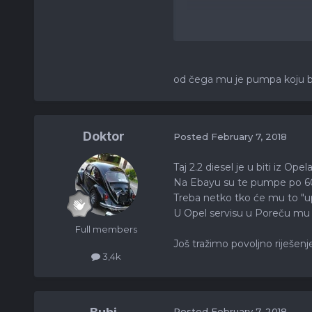
Bilo kakav savjet i prepor
od čega mu je pumpa koju b
Doktor
Posted
February 7, 2018
Taj 2.2 diesel je u biti iz Opel
Na Ebayu su te pumpe po 60
Treba netko tko će mu to "up
U Opel servisu u Poreču mu nis
Full members
Još tražimo povoljno riješenje
3,4k
Posted
February 7, 2018