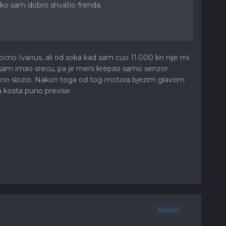
o sam dobro shvatio frenda.
tocno Ivanus, ali od soka kad sam cuo 11.000 kn nije mi
Ja sam imao srecu, pa je meni krepao samo senzor
licno slozio. Nakon toga od tog motora bjezim glavom
da kosta puno previse.
Author