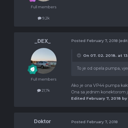
Full members
9,2k
_DEX_
Posted
February 7, 2018
(edi
On 07. 02. 2018. at 13
To je od opela pumpa, vjer
Full members
Ako je ona VP44 pumpa kakva 
21,7k
Ona sa jednim konektorom j
Edited
February 7, 2018
by
Doktor
Posted
February 7, 2018