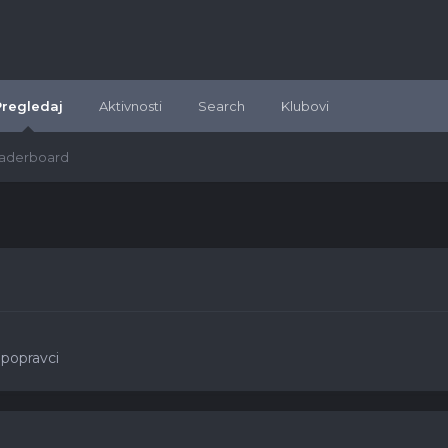
Pregledaj
Aktivnosti
Search
Klubovi
aderboard
 popravci