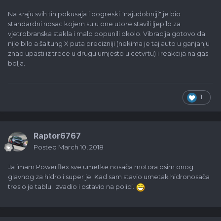
Na kraju svih tih pokusaja i pogreski "najudobniji" je bio
standardni nosac kojem su u one utore stavili ljepilo za
vjetrobranska stakla i malo popunili okolo. Vibracija gotovo da
nije bilo a šaltung X puta precizniji (nekima je taj auto u ganjanju
znao upasti iz trece u drugu umjesto u cetvrtu) i reakcija na gas
bolja.
1
Raptor6767
Posted
March 10, 2018
Ja imam Powerflex sve umetke nosača motora osim onog
glavnog za hidro i super je. Kad sam stavio umetak hidronosača
treslo je tablu. Izvadio i ostavio na polici.