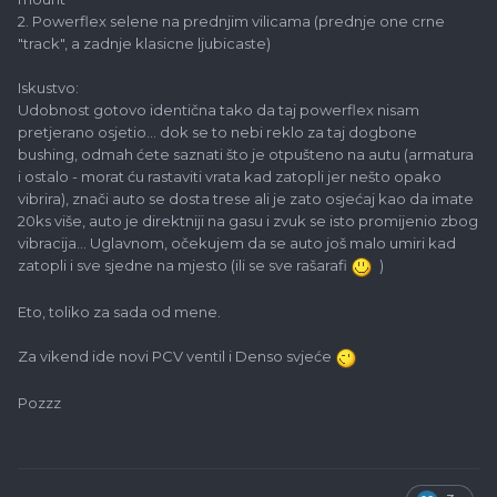
2. Powerflex selene na prednjim vilicama (prednje one crne
"track", a zadnje klasicne ljubicaste)
Iskustvo:
Udobnost gotovo identična tako da taj powerflex nisam
pretjerano osjetio... dok se to nebi reklo za taj dogbone
bushing, odmah ćete saznati što je otpušteno na autu (armatura
i ostalo - morat ću rastaviti vrata kad zatopli jer nešto opako
vibrira), znači auto se dosta trese ali je zato osjećaj kao da imate
20ks više, auto je direktniji na gasu i zvuk se isto promijenio zbog
vibracija... Uglavnom, očekujem da se auto još malo umiri kad
zatopli i sve sjedne na mjesto (ili se sve rašarafi
)
Eto, toliko za sada od mene.
Za vikend ide novi PCV ventil i Denso svjeće
Pozzz