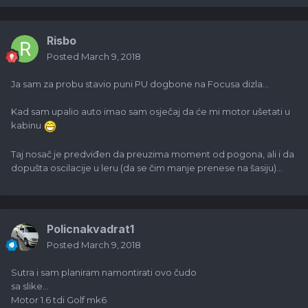
Risbo
Posted
March 9, 2018
Ja sam za probu stavio puni PU dogbone na Focusa dizla...
Kad sam upalio auto imao sam osječaj da će mi motor ušetati u
kabinu
Taj nosač je predviđen da preuzima moment od pogona, ali i da
dopušta oscilacije u leru (da se čim manje prenese na šasiju)...
Policnakvadrat1
Posted
March 9, 2018
Sutra i sam planiram namontirati ovo čudo
sa slike...
Motor 1.6 tdi Golf mk6