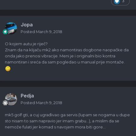
3
Jopa
Posted
March 9, 2018
O kojem autu je riječ?
Znam da na klijaču mk2 ako namontiras dogbone naopačke da
onda jako prenosi vibracije. Meni je i originalni bio kontra
namontiran i sreća da sam pogledao u manual prije montaže.
Pedja
Posted
March 9, 2018
mk5 golf gti, a cuj ugrađivao ga servis (lupam se nogama u dupe
sto nisam to sam napravio jer imam grabu...), a mislim da se
nemože fulati jer komad s navojem mora biti gore...