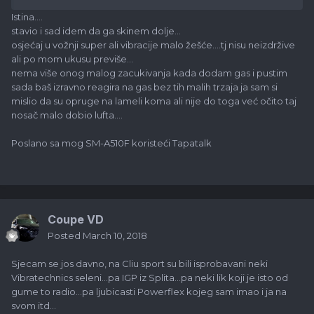
Istina....
stavio i sad idem da ga skinem dolje...
osjećaj u vožnji super ali vibracije malo žešće....tj nisu neizdržive
ali po mom ukusu previše...
nema više onog malog zacukivanja kada dodam gas i pustim
sada baš izravno reagira na gas bez tih malih trzaja ja sam si
mislio da su opruge na lameli koma ali nije do toga već očito taj
nosač malo dobio lufta....
Poslano sa mog SM-A510F koristeći Tapatalk
Coupe VD
Posted
March 10, 2018
Sjecam se jos davno, na Cliu sport su bili isprobavani neki
Vibratechnics seleni...pa IGP iz Splita...pa neki lik koji je isto od
gume to radio...pa ljubicasti Powerflex kojeg sam imao i ja na
svom itd...