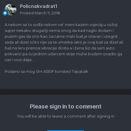
Policnakvadrat1
Posted
March 11, 2018
A nekom se to sviđa nekom ne' meni kazem osjećaj u vožnji
super nekako drugačiji nema onog da kad naglo dodam i
pustim gas da ono kao zacukne malo baš je izravan i utegnit
sada ali dizel očito nije za te umetke iako je ovaj baš za dizel ali
baš na leru prenosi vibracije dosta a i žena šizi da sam auto
pokvario pa ću jednim udarcem dvije muhe budem izvadio ga
van i vozi dalje....
Poslano sa mog SM-A510F koristeći Tapatalk
Please sign in to comment
You will be able to leave a comment after signing in