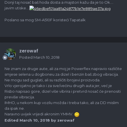
Donji taj nosač baš hoda dosta a majstori kažu da je to Ok....
javim utiske....
Poslano sa mog SM-A510F koristeći Tapatalk
zerowaf
Posted
March 10, 2018
Ne znam za druge aute, ali za moj je Powerflex napravio različite
smjese selena u dogboneu za dizel i benzin baš zbog vibracija.
Ne mogu sad guglati, ali su različiti brojevi proizvoda.
Vrlo vjerojatno je tako i za sve/većinu drugih auta jer, već je
Risbo napisao gore, dizel više vibrira i pretvrd nosač će prenositi
previše vibracija.
IMHO, u nekom kup vozilu možda i treba tako, ali za DD mislim
da ipak ne.
Naravno uvijek vrijedi akronim YMMV.
Edited
March 10, 2018
by zerowaf