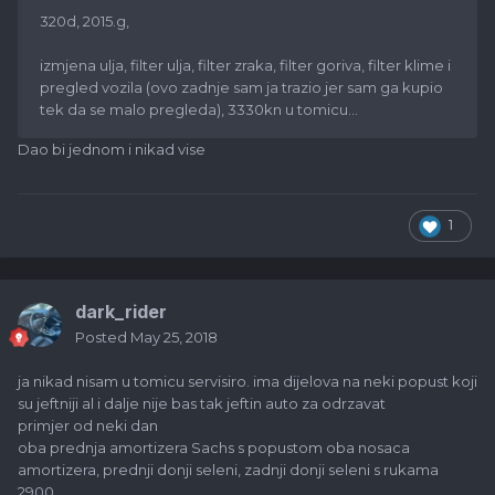
320d, 2015.g,
izmjena ulja, filter ulja, filter zraka, filter goriva, filter klime i
pregled vozila (ovo zadnje sam ja trazio jer sam ga kupio
tek da se malo pregleda), 3330kn u tomicu...
Dao bi jednom i nikad vise
1
dark_rider
Posted
May 25, 2018
ja nikad nisam u tomicu servisiro. ima dijelova na neki popust koji
su jeftniji al i dalje nije bas tak jeftin auto za odrzavat
primjer od neki dan
oba prednja amortizera Sachs s popustom oba nosaca
amortizera, prednji donji seleni, zadnji donji seleni s rukama
2900