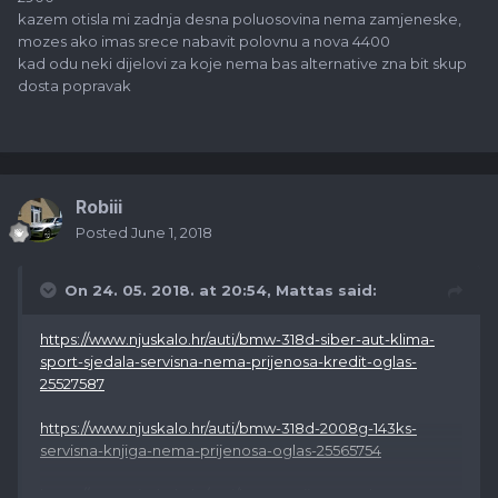
kazem otisla mi zadnja desna poluosovina nema zamjeneske,
mozes ako imas srece nabavit polovnu a nova 4400
kad odu neki dijelovi za koje nema bas alternative zna bit skup
dosta popravak
Robiii
Posted
June 1, 2018
On 24. 05. 2018. at 20:54,
Mattas
said:
https://www.njuskalo.hr/auti/bmw-318d-siber-aut-klima-
sport-sjedala-servisna-nema-prijenosa-kredit-oglas-
25527587
https://www.njuskalo.hr/auti/bmw-318d-2008g-143ks-
servisna-knjiga-nema-prijenosa-oglas-25565754
https://www.njuskalo.hr/auti/bmw-serija-3-318d-sport-m-