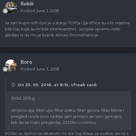
Robiii
Posted
June 2, 2018
Ja sam kupio e91 i bio je u stanju TOP(a i 2je 87ice su u to vrijeme
bile top koje su mi bile interesantne)...socijala opremu nebi
gledao ni da mu je branik stimao finomehanicar...
Boro
Posted
June 3, 2018
On 25. 05. 2018. at 8:15,
sfreak
said:
320d, 2015.g,
izmjena ulja, filter ulja, filter zraka, filter goriva, filter klime i
pregled vozila (ovo zadnje sam ja trazio jer sam ga kupio
tek da se malo pregleda), 3330kn u tomicu...
900kn su djelovi sa rabatom i to sve top klasa za ovakav servis s