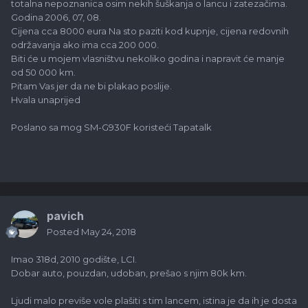
totalna nepoznanica osim nekih šuškanja o lancu i zatezačima.
Godina 2006, 07, 08.
Cijena cca 8000 eura Na sto paziti kod kupnje, cijena redovnih
održavanja ako ima cca 200 000.
Biti će u mojem vlasništvu nekoliko godina i napravit će manje
od 50 000 km.
Pitam Vas jer da ne bi plakao poslije.
Hvala unaprijed
Poslano sa mog SM-G930F koristeći Tapatalk
pavich
Posted
May 24, 2018
Imao 318d, 2010 godište, LCI.
Dobar auto, pouzdan, udoban, prešao s njim 80k km.
Ljudi malo previše vole plašiti s tim lancem, istina je da ih je dosta