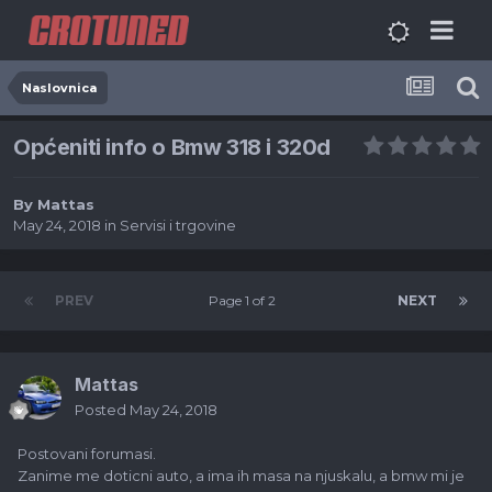
Naslovnica
Općeniti info o Bmw 318 i 320d
By
Mattas
May 24, 2018
in
Servisi i trgovine
PREV
Page 1 of 2
NEXT
Mattas
Posted
May 24, 2018
Postovani forumasi.
Zanime me doticni auto, a ima ih masa na njuskalu, a bmw mi je