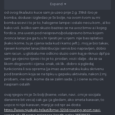
Expand
technic-garancija-10.000km-oglas-24972165
Imate kakav info o ovim kućama
od ovog lika/auto kuce sam ja uzeo prije 2.g. 318d i bio je
bomba, doduse i izgledao je 5x bolje, na ovom tvom su mi
Poslano sa mog SM-G930F koristeći Tapatalk
bomba sicevi i to je to, halogene lampe i ostalo necu kom., al ko
kako voli...koliko sam skuzio bazirao se na uvoz bmw-a i kojeg
fordica..zna uvesti pod neispravno/polusipravno bmw kojem
zvonca lanac pa ga tu u hr rijesiti jer u njem. nije bas isplativo
(kako kome, tu je cijena rada kud i kamo jeft.)...moj je bio takav,
rijesen komplet lanac/distribucija i servis bio napravljen, dobio
sam racun...u globalu me odlicno sluzio osim kaj je riknuo dpf pa
sam ga vijecno rijesio i to je to, prodan, vozi i dalje...da se sa
likom dogovoriti i cijena..onak, ok lik...dobro si pgledaj
funkcionira li sva oprema (ja imao automatsku kuku skrivenu
pod branikom koja se na tipku u gepeku aktivirala, nakon 2.mj.
probam, -ne radi...kome da se zalim sada...)..i ciene su mu ok
naspram ostalih
ovaj njegov mi je 3x bolji (ksene, volan, navi...crni je socijala
danemre bit veca) cak ga i ja gledam, ako smeta karavan, to
uopce ni nije karavan, manji je od npr a4 dosta
https://www.njuskalo.hr/auti/bmw-320d-touring-sport-navi-
xenon-alu-17-nema-prijenosa-kredit-oglas-25527632