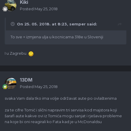
Kiki
Posted
May 25, 2018
On 25. 05. 2018. at 8:23,
semper
said:
To sve + izmjena ulja u kocnicama 318e u Sloveniji
I u Zagrebu.
13DM
Posted
May 25, 2018
svaka Vam dala tko ima volje održavat aute po ovlaštenima
za te cifre Tomić i slični napravim tri servisa kod majstora koji
šarafi aute kakve ovi iz Tomića mogu sanjat i rješava probleme
na koje bi oni reagirali ko Fata kad je u McDonaldsu