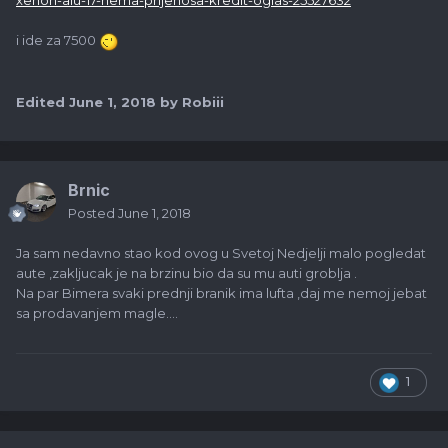
i ide za 7500
Edited
June 1, 2018
by Robiii
Brnic
Posted
June 1, 2018
Ja sam nedavno stao kod ovog u Svetoj Nedjelji malo pogledat
aute ,zakljucak je na brzinu bio da su mu auti groblja .
Na par Bimera svaki prednji branik ima lufta ,daj me nemoj jebat
sa prodavanjem magle....
1