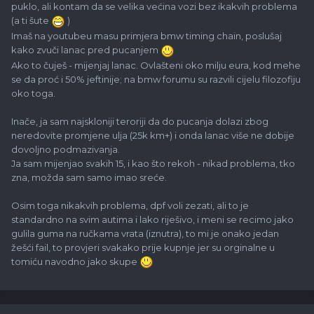
puklo, ali kontam da se velika većina vozi bez ikakvih problema
(a ti šute
)
Imaš na youtubeu masu primjera bmw timing chain, poslušaj
kako zvuči lanac pred pucanjem
Ako to čuješ - mijenjaj lanac. Ovlašteni oko milju eura, kod mehe
se da proć i 50% jeftinije; na bmw forumu su razvili cijelu filozofiju
oko toga.
Inače, ja sam najskloniji teroriji da do pucanja dolazi zbog
neredovite promjene ulja (25k km+) i onda lanac više ne dobije
dovoljno podmazivanja.
Ja sam mijenjao svakih 15, i kao što rekoh - nikad problema, tko
zna, možda sam samo imao sreće.
Osim toga nikakvih problema, dpf voli zezati, ali to je
standardno na svim autima i lako riješivo, i meni se recimo jako
gulila guma na ručkama vrata (iznutra), to mi je onako jedan
žešći fail, to provjeri svakako prije kupnje jer su orginalne u
tomiću navodno jako skupe