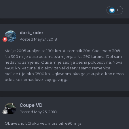
1
dark_rider
Posted
May 24, 2018
Moj je 2005 kupljen sa 180t km. Automatik 20d. Sad imam 306t.
Na 300 mi je otiso automatski mjenjac. Na 290 turbina. Dpf sam
nedavno zamjenio. Otisla mi je zadnja desna poluosovina. Nova
4400 kn. Racunaj si djelovi za veliki servis samo remenica
radilice ti je oko 3500 kn. Uglavnom lako ga je kupit al kad nesto
ode ako nemas love izbjegavaj ga.
Coupe VD
Posted
May 25, 2018
Obavezno LCI ako vec mora biti e90 linija.