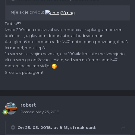
Nije ak je prvi put
Dobra!!?
Iznad 200iljada dolazi zabava, remenica, kuplung, amortizeri,
kočnice...., u glavnom dobar auto, ali budi spreman,..
Ako gledaš pre lci onda rađe M47 motor puno pouzdaniji, ili baš
lci model, meni ljepši.
Ja sam se sa svojim navozio, cca 100kila km, nije me iznevjerio,
ali da sam ga održavao, jesam, sad sam na fomoznom N47
motoru pa bu mo vidjeli
Sretno s potragom!
robert
Posted
May 25, 2018
On 25. 05. 2018. at 8:15,
sfreak
said: