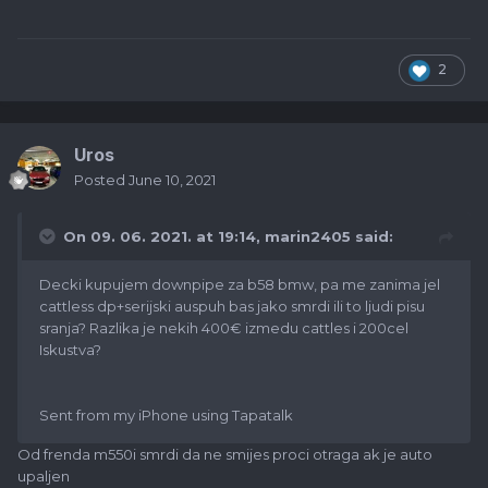
2
Uros
Posted
June 10, 2021
On 09. 06. 2021. at 19:14,
marin2405
said:
Decki kupujem downpipe za b58 bmw, pa me zanima jel
cattless dp+serijski auspuh bas jako smrdi ili to ljudi pisu
sranja? Razlika je nekih 400€ izmedu cattles i 200cel
Iskustva?
Sent from my iPhone using Tapatalk
Od frenda m550i smrdi da ne smijes proci otraga ak je auto
upaljen