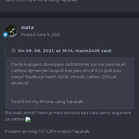
mata
Posted
June 9, 2021
On 09. 06. 2021. at 19:14,
marin2405
said:
Decki kupujem downpipe za b58 bmw, pa me zanima jel
cattless dp+serijski auspuh bas jako smrdi ili to ljudi pisu
sranja? Razlika je nekih 400€ izmedu cattles i 200cel
Iskustva?
Sent from my iPhone using Tapatalk
Šta znači smrdi? Meni je miris benzina bez cata samo argument
za catless
Poslano sa mog CLT-L29 koristeći Tapatalk