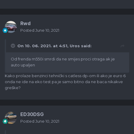
Rwd
Posted
June 10, 2021
On 10. 06. 2021. at 4:51,
Uros
said:
Od frenda m550i smrdi da ne smijes proci otraga ak je
auto upaljen
Kako prolaze benzinci tehnički s catless dp-om ili ako je euro 6
onda ne ide na eko test pa je samo bitno da ne baca nikakve
greške?
ED30DSG
Posted
June 10, 2021