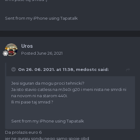
Sent from my iPhone using Tapatalk
Uros
Posted
June 26, 2021
On 26. 06. 2021. at 11:38,
medostc
said:
Jesi siguran da mogu proci tehnicki?
Ja isto stavio catless na m340i g20 i meni nista ne smrdi ni
na novom ni na starom 440i.
Ili mi pase taj smrad
?
Sent from my iPhone using Tapatalk
Da prolazis euro 6
jer ne guraju sondu nego samo spoje obd