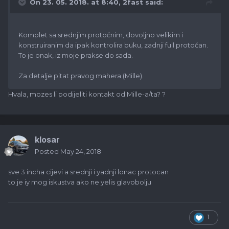
On 23. 05. 2018. at 8:40,
2fast
said:
Komplet sa srednjim protočnim, dovoljno velikim i
konstruiranim da ipak kontrolira buku, zadnji full protočan.
To je onak, iz moje prakse do sada.
Za detalje pitat pravog mahera (Mille).
Hvala, mozes li podijeliti kontakt od Mille-a/ta? ?
klosar
Posted
May 24, 2018
sve 3 incha cijevi a srednji i yadnji lonac protocan
to je iy mog iskustva ako ne yelis glavobolju
1