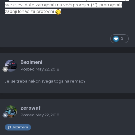
sve cijevi dalje zamijeniti na veći promjer (3"), promijeniti
zadnji lonac za protočni
2
Bezimeni
Posted
May 22, 2018
Jel se treba nakon svega toga na remap?
zerowaf
Posted
May 22, 2018
@Bezimeni