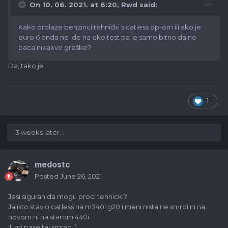
On 10. 06. 2021. at 6:20,
Rwd
said:
Kako prolaze benzinci tehnički s catless dp-om ili ako je
euro 6 onda ne ide na eko test pa je samo bitno da ne
baca nikakve greške?
Da, tako je
1
3 weeks later...
medostc
Posted
June 26, 2021
Jesi siguran da mogu proci tehnicki?
Ja isto stavio catless na m340i g20 i meni nista ne smrdi ni na
novom ni na starom 440i.
Ili mi pase taj smrad :)