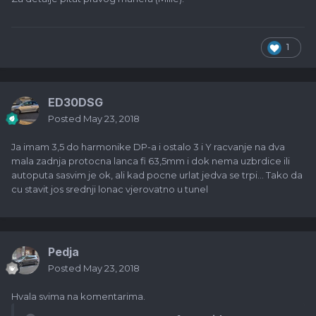
1
ED30DSG
Posted
May 23, 2018
Ja imam 3,5 do harmonike DP-a i ostalo 3 i Y racvanje na dva
mala zadnja protocna lanca fi 63,5mm i dok nema uzbrdice ili
autoputa sasvim je ok, ali kad pocne urlat jedva se trpi... Tako da
cu stavit jos srednji lonac vjerovatno u tunel
Pedja
Posted
May 23, 2018
Hvala svima na komentarima.