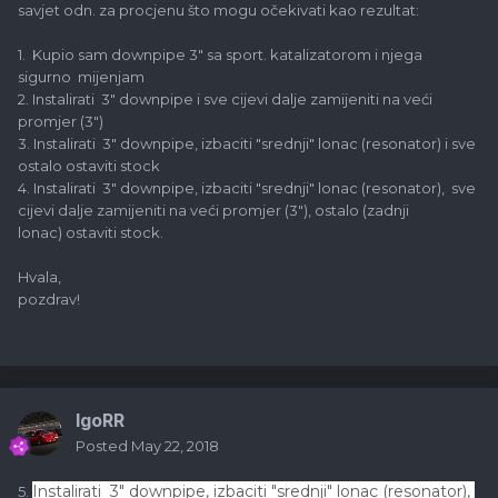
savjet odn. za procjenu što mogu očekivati kao rezultat:
1. Kupio sam downpipe 3" sa sport. katalizatorom i njega
sigurno mijenjam
2. Instalirati 3" downpipe i sve cijevi dalje zamijeniti na veći
promjer (3")
3. Instalirati 3" downpipe, izbaciti "srednji" lonac (resonator) i sve
ostalo ostaviti stock
4. Instalirati 3" downpipe, izbaciti "srednji" lonac (resonator), sve
cijevi dalje zamijeniti na veći promjer (3"), ostalo (zadnji
lonac) ostaviti stock.
Hvala,
pozdrav!
IgoRR
Posted
May 22, 2018
Instalirati 3" downpipe, izbaciti "srednji" lonac (resonator),
5.