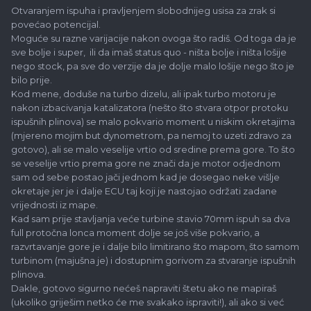
Otvaranjem ispuha i pravljenjem slobodnijeg usisa za zrak si
povećao potencijal.
Moguće su razne varijacije nakon ovoga što radiš. Od toga da je
sve bolje i super, ili da imaš status quo - ništa bolje i ništa lošije
nego stock, pa sve do verzije da je dolje malo lošije nego što je
bilo prije.
Kod mene, doduše na turbo dizelu, ali ipak turbo motoru je
nakon izbacivanja katalizatora (nešto što stvara otpor protoku
ispušnih plinova) se malo pokvario moment u niskim okretajima
(mjereno mojim but dynometrom, pa nemoj to uzeti zdravo za
gotovo), ali se malo veselije vrtio od sredine prema gore. To što
se veselije vrtio prema gore ne znači da je motor odjednom
sam od sebe postao jači jednom kad je dosegao neke višlje
okretaje jer je i dalje ECU taj koji je nastojao održati zadane
vrijednosti iz mape.
Kad sam prije stavljanja veće turbine stavio 70mm ispuh sa dva
full protočna lonca moment dolje se još više pokvario, a
razvrtavanje gore je i dalje bilo limitirano što mapom, što samom
turbinom (majušna je) i dostupnim gorivom za stvaranje ispušnih
plinova.
Dakle, gotovo sigurno nećeš napraviti štetu ako ne mapiraš
(ukoliko griješim netko će me svakako ispraviti!), ali ako si već