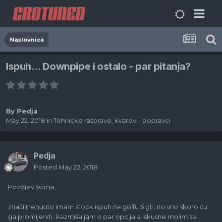
Naslovnica
Ispuh... Downpipe i ostalo - par pitanja?
By
Pedja
May 22, 2018
in
Tehnicke rasprave, kvarovi i popravci
Pedja
Posted
May 22, 2018
Pozdrav svima,
znači trenutno imam stock ispuh na golfu 5 gti, no vrlo skoro ću
ga promijeniti. Razmišaljam o par opcija a iskusne molim za