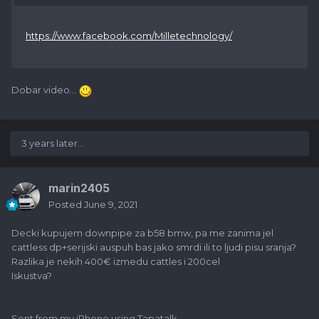
https://www.facebook.com/Milletechnology/
Dobar video...
3 years later...
marin2405
Posted
June 9, 2021
Decki kupujem downpipe za b58 bmw, pa me zanima jel
cattless dp+serijski auspuh bas jako smrdi ili to ljudi pisu sranja?
Razlika je nekih 400€ izmedu cattles i 200cel
Iskustva?
Sent from my iPhone using Tapatalk