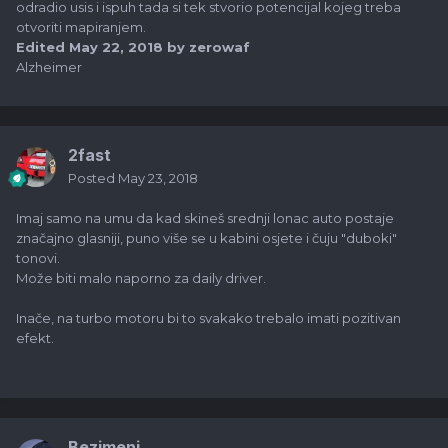
odradio usis i ispuh tada si tek stvorio potencijal kojeg treba
otvoriti mapiranjem.
Edited
May 22, 2018
by zerowaf
Alzheimer
2fast
Posted
May 23, 2018
Imaj samo na umu da kad skineš srednji lonac auto postaje
značajno glasniji, puno više se u kabini osjete i čuju "duboki"
tonovi.
Može biti malo naporno za daily driver.
Inače, na turbo motoru bi to svakako trebalo imati pozitivan
efekt.
Bezimeni