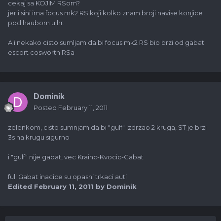
cekaj sa KOJIM RSom?
jer i sini ima focus mk2 RS koji kolko znam broji navise konjice
pod haubom u hr.
A i nekako cisto sumljam da bi focus mk2 RS bio brzi od gabat
escort cosworth RSa
Dominik
Posted
February 11, 2011
zelenkom, cisto sumnjam da bi "gulf" izdrzao 2 kruga, ST je brzi
3s na krugu sigurno
i "gulf" nije gabat, vec Krainc-Kvocic-Gabat
full Gabat inacice su opasni trkaci auti
Edited
February 11, 2011
by Dominik