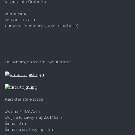
raspravljati i Grobniku:
vremenima
setupu za stazu
gumama (pumpanje, koje su najbolje)
.
.
.
.
Uglavnom, da stavim layout staze:
Karakteristike staze:
Dužina: 4.168,75 m
Duljina (u zavojima): 2.017,63 m
Širina: 10 m
Širina na startnoj liniji: 15 m