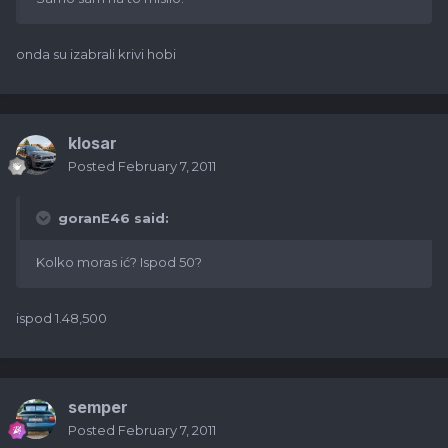
onda su izabrali krivi hobi
klosar
Posted
February 7, 2011
goranE46 said:
Kolko moras ić? Ispod 50?
ispod 1.48,500
semper
Posted
February 7, 2011