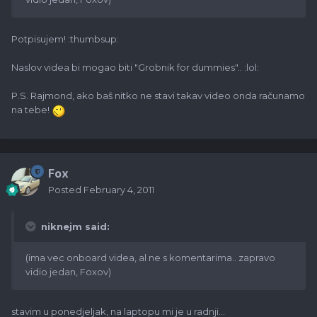
Potpisujem! :thumbsup:
Naslov videa bi mogao biti "Grobnik for dummies".. :lol:
P.S. Rajmond, ako baš nitko ne stavi takav video onda računamo
na tebe!
Fox
Posted
February 4, 2011
niknejm said:
(ima vec onboard videa, al ne s komentarima.. zapravo
vidio jedan, Foxov)
stavim u ponedjeljak, na laptopu mi je u radnji...