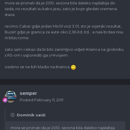
mora se priznati da je 2010. sezona bila daleko najslabija do
sada, no rezultati su kakvi jesu, zato je boje gledati vremena
staza
recimo Cabar gdje jedan Michl vozi 3:01, sto je svjetski rezultat,
Buzet gdje je granica za aute oko 2,36 itd, itd... a nasi brdasi nisu
ni blizu tome
zato sam i rekao da bi bilo zanimljivo vidjeti Krainca na grobniku
s RS-om i usporediti ga s Hrvojem
osobno se ne bih kladio na Krainca
semper
Posted
February 11, 2011
Dominik said:
mora se priznati da je 2010. sezona bila daleko najslabija