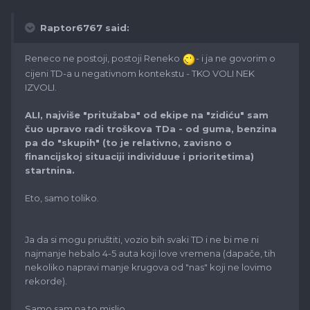
Raptor6767 said:
Reneco ne postoji, postoji Reneko
- i ja ne govorim o
cijeni TD-a u negativnom kontekstu - TKO VOLI NEK
IZVOLI.
ALI, najviše "pritužaba" od ekipe na "zidiću" sam
čuo upravo radi troškova TDa - od guma, benzina
pa do "skupih" (to je relativno, zavisno o
financijskoj situaciji individuue i prioritetima)
startnina.
Eto, samo toliko.
Ja da si mogu priuštiti, vozio bih svaki TD i ne bi me ni
najmanje hebalo 4-5 auta koji love vremena (dapače, tih
nekoliko napravi manje krugova od "nas" koji ne lovimo
rekorde).
Samo sam na to mislio.