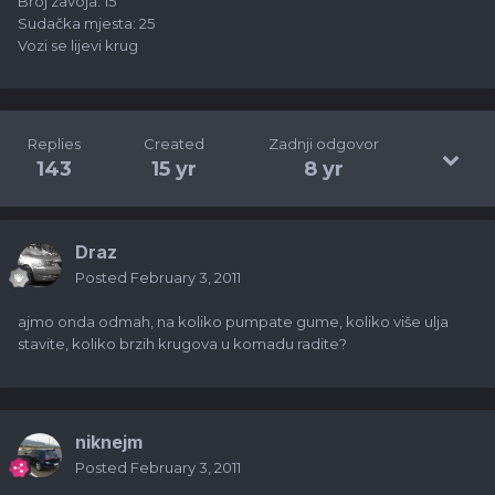
Broj zavoja: 15
Sudačka mjesta: 25
Vozi se lijevi krug
Replies
Created
Zadnji odgovor
143
15 yr
8 yr
Draz
Posted
February 3, 2011
ajmo onda odmah, na koliko pumpate gume, koliko više ulja
stavite, koliko brzih krugova u komadu radite?
niknejm
Posted
February 3, 2011