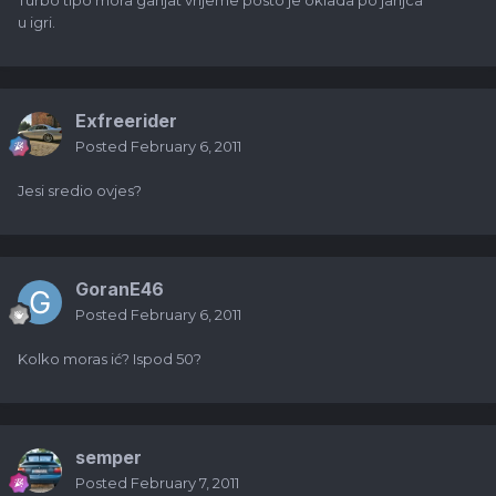
Turbo tipo mora ganjat vrijeme posto je oklada po janjca
u igri.
Exfreerider
Posted
February 6, 2011
Jesi sredio ovjes?
GoranE46
Posted
February 6, 2011
Kolko moras ić? Ispod 50?
semper
Posted
February 7, 2011