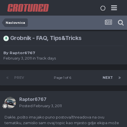
Naslovnica
Grobnik - FAQ, Tips&Tricks
By
Raptor6767
February 3, 2011
in
Track days
PREV
Page 1 of 6
NEXT
Raptor6767
Posted
February 3, 2011
Dakle, pošto ima jako puno postova/threadova na ovu
tematiku, zamislio sam ovaj topic kao mjesto gdje ekipa može