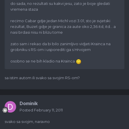
do sada, no rezultati su kakvi jesu, zato je boje gledati
vremena staza
recimo Cabar gdje jedan Michl vozi 3:01, sto je svjetski
rezultat, Buzet gdje je granica za aute oko 2,36 itd, itd... a
nasi brdasi nisu ni blizu tome
zato sam i rekao da bi bilo zanimljivo vidjeti Krainca na
grobniku s RS-om i usporediti ga s Hrvojem
osobno se ne bih kladio na Krainca
sa istim autom ili svako sa svojim RS-om?
Dominik
Posted
February 11, 2011
svako sa svojim, naravno