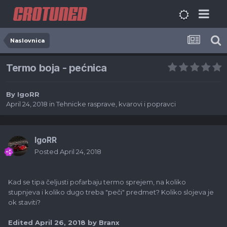
Naslovnica
Termo boja - pećnica
By
IgoRR
April 24, 2018
in
Tehnicke rasprave, kvarovi i popravci
IgoRR
Posted
April 24, 2018
Kad se tipa čeljusti pofarbaju termo sprejem, na koliko
stupnjeva i koliko dugo treba "peči" predmet? Koliko slojeva je
ok staviti?
Edited
April 26, 2018
by Branx