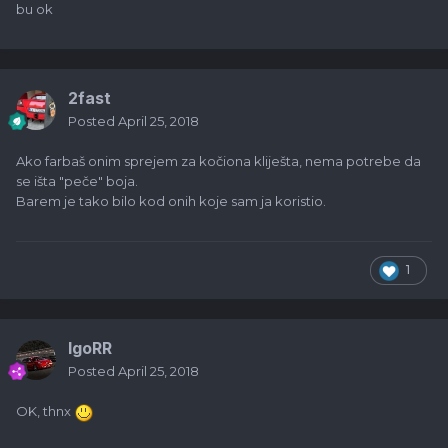
bu ok
2fast
Posted
April 25, 2018
Ako farbaš onim sprejem za kočiona kliješta, nema potrebe da
se išta "peče" boja.
Barem je tako bilo kod onih koje sam ja koristio.
1
IgoRR
Posted
April 25, 2018
OK, thnx