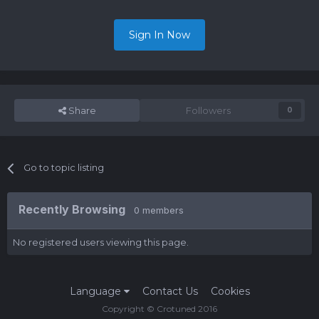
Sign In Now
Share
Followers
0
Go to topic listing
Recently Browsing
0 members
No registered users viewing this page.
Language
Contact Us
Cookies
Copyright © Crotuned 2016