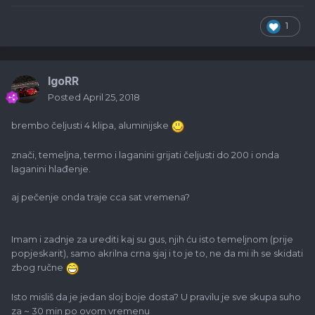
1
IgoRR
Posted
April 25, 2018
brembo čeljusti 4 klipa, aluminijske
znači, temeljna, termo i laganini grijati čeljusti do 200 i onda
laganini hlađenje.
aj pečenje onda traje cca sat vremena?
Imam i zadnje za urediti kaj su gus, njih ću isto temeljnom (prije
popjeskarit), samo akrilna crna sjaj i to je to, ne da mi ih se skidati
zbog ručne
Isto misliš da je jedan sloj boje dosta? U pravilu je sve skupa suho
za ~ 30 min po ovom vremenu