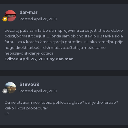
dar-mar
Posted
April 26, 2018
bezbroj puta sam farbo s tim sprejevima za čeljusti...treba dobro
očistit/odmastit čeljusti....i onda sam obično stavljo u 3 tanka sloja
farbu....za 4 kotača 2 mala spreja potrošim...nikako temeljnu prije
nego direkt farbaš...i drži mutavo..oštetit ju može samo
nepažljivo skidanje kotača
Edited
April 26, 2018
by dar-mar
Stevo69
Posted
April 26, 2018
Da ne otvaram novi topic, poklopac glave? dali je tko farbao?
kako i koja procedura?
LP