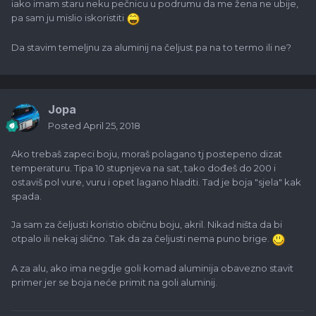
iako imam staru neku pečnicu u podrumu da me žena ne ubije,
pa sam ju mislio iskoristiti
Da stavim temeljnu za aluminij na čeljust pa na to termo ili ne?
Jopa
Posted
April 25, 2018
Ako trebaš zapeci boju, moraš polagano tj postepeno dizat
temperaturu. Tipa 10 stupnjeva na sat, tako dođeš do 200 i
ostaviš pol vure, vuru i opet lagano hladiti. Tad je boja "sjela" kak
spada.
Ja sam za čeljusti koristio običnu boju, akril. Nikad ništa da bi
otpalo ili nekaj slično. Tak da za čeljusti nema puno brige.
A za alu, ako ima negdje goli komad aluminija obavezno stavit
primer jer se boja neće primit na goli aluminij.