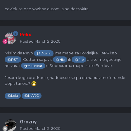
covjek se oce vozit sa autom, a ne da trokira
Pekx
Posted
March 2, 2020
Mislim da Revo
ima mape za Fordaljke. I APR isto
@Dizna
. Custom se javis
ili
a ako me sjecanje
@RSP
@Hic
@fire
ne vara i
u Sedoxu ima mape za te Fordove.
@fokusicar
Jesam koga preskocio, nadopisite se pa da napravimo forumski
popis tunera?
@Lela
@MARC
Grozny
Posted
March 2, 2020