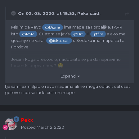
On 02. 03. 2020. at 18:33,
Pekx
said:
Mislim da Revo
ima mape za Fordaljke. I APR
@Dizna
isto
. Custom se javis
ili
a ako me
@RSP
@Hic
@fire
sjecanje ne vara i
u Sedoxu ima mape za te
@fokusicar
Fordove.
Jesam koga preskocio, nadopisite se pa da napravimo
forumski popis tunera?
Expand
@Lela
@MARC
I ja sam razmisljao o revo mapama ali ne mogu odlucit dal uzet
gotovo ili da se rade custom mape
Pekx
Posted
March 2, 2020