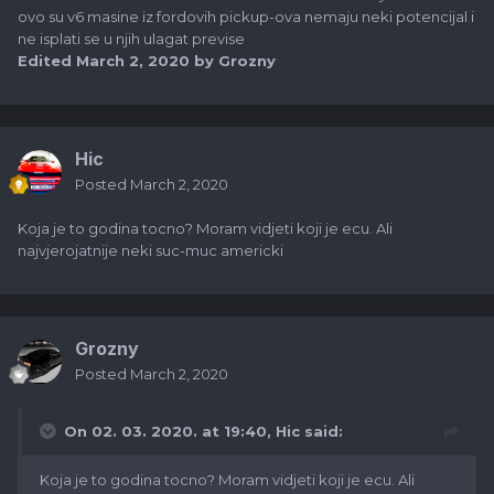
ovo su v6 masine iz fordovih pickup-ova nemaju neki potencijal i
ne isplati se u njih ulagat previse
Edited
March 2, 2020
by Grozny
Hic
Posted
March 2, 2020
Koja je to godina tocno? Moram vidjeti koji je ecu. Ali
najvjerojatnije neki suc-muc americki
Grozny
Posted
March 2, 2020
On 02. 03. 2020. at 19:40,
Hic
said:
Koja je to godina tocno? Moram vidjeti koji je ecu. Ali