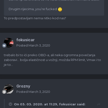
Drugim rijecima, you’re fucked
To predpostavljam nema nitko kod nas
?
fokusicar
Posted
March 3, 2020
trebalo bi to ići preko OBD-a, ali neka ogromna povečanja
zaboravi... bolja elastičnost u vožnji, možda RPM limit, Vmax i to
je to...
Grozny
Posted
March 3, 2020
On 03. 03. 2020. at 11:29,
fokusicar
said: