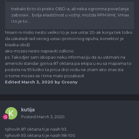
trebalo bi to ići preko OBD-a, ali neka ogromna povečanja
zaboravi... bolja elastičnost u vožnji, možda RPM limit, Vmax
i to je to...
Nisam ni mislio nesto veliko to je sve untar 20-ak konja tek tolko
da uskaladi rad veceg usisa i protocnog ispuha, konektor je
klasika obd2
ako mozes nesto napraviti odlicno
ps. Takodjer sam iskopao neku informaciju da su ustimani na
americki standar goriva 87 oktana pa ekipa u eu sa mapama to
postela na 95 kolko ta prica drzi vodu ne znam ako znas sta
o tome mozes se i time malo pozabavit
Edited
March 3, 2020
by Grozny
kutija
Posted
March 3, 2020
njihovih 87 oktana ti je nasih 93.
njihovih 93 oktana ti je nasih 98-100.