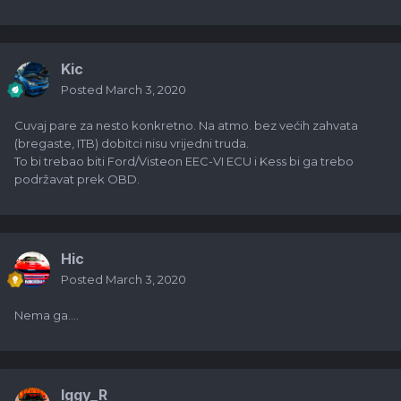
Kic
Posted
March 3, 2020
Cuvaj pare za nesto konkretno. Na atmo. bez većih zahvata
(bregaste, ITB) dobitci nisu vrijedni truda.
To bi trebao biti Ford/Visteon EEC-VI ECU i Kess bi ga trebo
podržavat prek OBD.
Hic
Posted
March 3, 2020
Nema ga....
Iggy_R