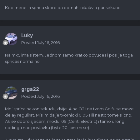
Kod mene ih sprica skoro pa odmah, nikakvih par sekundi.
Luky
Posted
July 16, 2016
Na mk5 ima sistem. Jednom samo kratko povuces i poslije toga
spricas normalno.
grga22
Posted
July 16, 2016
Moj sprica nakon sekudu, dvije. A na O2 i na tvom Golfu se moze
delay regulirat. Mislim da je tvornicki 0.05 s ili nesto tome slicno.
Ak se dobro sjecam, modul 09 (Cent. Electric) i tamo u long
codingu nac postavku (byte 20, cini mi se).