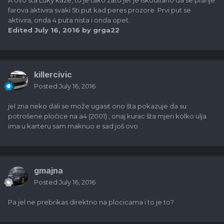
A ovo sta Luky kaze, to je tako zato jer je iskodirano da se pranje
farova aktivira svaki 5ti put kad peres prozore. Prvi put se
aktivira, onda 4 puta nista i onda opet.
Edited
July 16, 2016
by grga22
killercivic
Posted
July 16, 2016
jel zna neko dali se može ugasit ono šta pokazuje da su
potrošene pločice na a4 (2001) , onaj kurac šta mjeri kolko ulja
ima u karteru sam maknuo e sad još ovo
gmajna
Posted
July 16, 2016
Pa jel ne prebrikas direktno na plocicama i to je to?