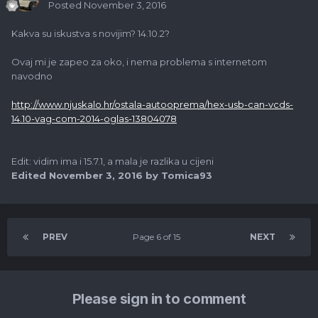
Posted
November 3, 2016
Kakva su iskustva s novijim? 14.10.2?
Ovaj mi je zapeo za oko, i nema problema s internetom
navodno
http://www.njuskalo.hr/ostala-autooprema/hex-usb-can-vcds-
14.10-vag-com-2014-oglas-13804078
Edit: vidim ima i 15.7.1, a mala je razlika u cijeni
Edited
November 3, 2016
by Tomica93
PREV
Page 6 of 15
NEXT
Please sign in to comment