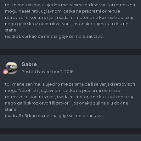
to i mene zanima, a ujedno me zanima da li se vanjski retrovizori
mogu "resetirati", uglavnom, cetka na praoni mi okrenula
retrovizor u kontra smjer, i sada mi motoric ne kuzi nulti polozaj
nego ga ili skroz otvori ili zatvori i jos onako zuji na silu dok ne
stane.
(audi a6 c5) kao da ne zna gdje se mora zautaviti.
Gabre
Posted
November 2, 2016
to i mene zanima, a ujedno me zanima da li se vanjski retrovizori
mogu "resetirati", uglavnom, cetka na praoni mi okrenula
retrovizor u kontra smjer, i sada mi motoric ne kuzi nulti polozaj
nego ga ili skroz otvori ili zatvori i jos onako zuji na silu dok ne
stane.
(audi a6 c5) kao da ne zna gdje se mora zautaviti.