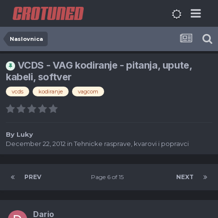
Naslovnica
VCDS - VAG kodiranje - pitanja, upute,
kabeli, softver
vcds
kodiranje
vagcom
By
Luky
December 22, 2012
in
Tehnicke rasprave, kvarovi i popravci
PREV
Page 6 of 15
NEXT
Dario