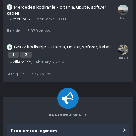
Mercedes kodiranje - pitanja, upute, softver,
kabeli
By
matija0311
,
February 5, 2018
11
replies
5.870
views
BMW kodiranje - Pitanja, upute, softver, kabeli
1
2
By
killercivic
,
February 5, 2018
30
replies
17.370
views
ANNOUNCEMENTS
Problemi sa loginom