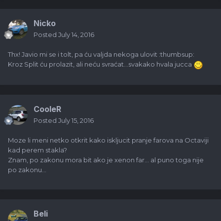
Nicko
Posted
July 14, 2016
Thx! Javio mi se i tolt, pa ću valjda nekoga ulovit :thumbsup:
Kroz Split ću prolazit, ali neću svraćat...svakako hvala jucca
CooleR
Posted
July 15, 2016
Moze li meni netko otkrit kako iskljucit pranje farova na Octaviji
kad perem stakla?
Znam, po zakonu mora bit ako je xenon far... al puno toga nije
po zakonu...
Beli