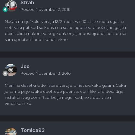
Strah
Posted
November 2, 2016
Našao na njuškalu, verzija 12.12, radi s win 10, ali se mora ugastiti
net svaki put kad se koristi da se ne updatea, a poželjno ga je i
deinstalirati nakon svakog korištenja jer postoji opasnost da se
sam updatea i onda kabal crkne.
Joo
Posted
November 3, 2016
Meni na desetki rade i stare verzije, a net svakako gasim. Caka
je samo prije svake upotrebe pobrisat conf file iz foldera di je
instaliran vag com. Radi bolje nego ikad, ne treba vise ni
virtualka ni xp.
Tomica93