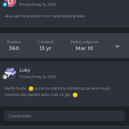
Posted
May 14, 2013
ali ja sam svoj stavio novi i opet javlja grešku
Replies
Created
Zadnji odgovor
360
13 yr
Mar 10
Luky
Posted
May 14, 2013
dečki hvala..
ja ću mu dat broj od belog, pa ako mu je
interesu da napravi auto zvat ce ga..
3 years later...