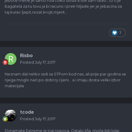
jebote mene je samo rola tolko dosla a sve sam radio...to ti je
bagatela za tu lovu ja bi racuno i prek hiljade jer je jebacina za
taj kurac ljepit,rezat,krojit,mjerit...
1
Risbo
Posted
July 17, 2017
Neznam dal netko radi sa STPom kod nas, ali prije par godina se
njega moglo naći po dobroj cijeni... a i imaju dosta veliki izbor
materijala
tcode
Posted
July 17, 2017
Dynamate Extreme je top topova. Ostalo li/la, može biti loše,