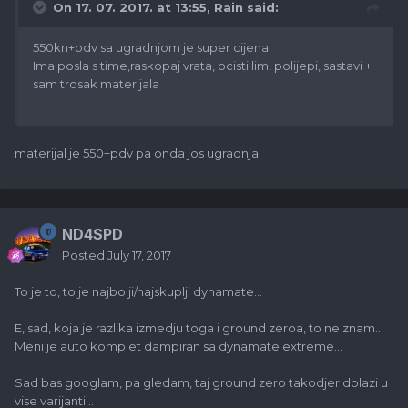
On 17. 07. 2017. at 13:55,
Rain
said:
550kn+pdv sa ugradnjom je super cijena.
Ima posla s time,raskopaj vrata, ocisti lim, polijepi, sastavi +
sam trosak materijala
materijal je 550+pdv pa onda jos ugradnja
ND4SPD
Posted
July 17, 2017
To je to, to je najbolji/najskuplji dynamate...
E, sad, koja je razlika izmedju toga i ground zeroa, to ne znam...
Meni je auto komplet dampiran sa dynamate extreme...
Sad bas googlam, pa gledam, taj ground zero takodjer dolazi u
vise varijanti...