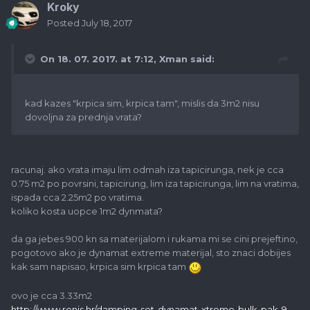
Kroky
Posted
July 18, 2017
On 18. 07. 2017. at 7:12,
Xman
said:
kad kazes "krpica sim, krpica tam", mislis da 3m2 nisu
dovoljna za prednja vrata?
racunaj. ako vrata imaju lim odmah iza tapicirunga, nek je cca
0.75 m2 po povrsini, tapicirung, lim iza tapicirunga, lim na vratima,
ispada cca 2.25m2 po vratima.
koliko kosta uopce 1m2 dynmata?
da ga jebes 900 kn sa materijalom i rukama mi se cini prejeftino,
pogotovo ako je dynamat extreme materijal, sto znaci dobijes
kak sam napisao, krpica sim krpica tam
ovo je cca 3.33m2
http://www.ronis.hr/damping-set-dynamat-xtreme-bulk-pak-9-