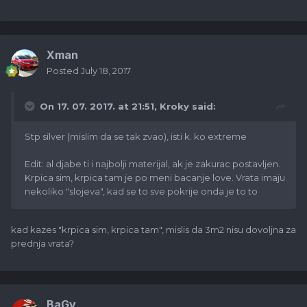
Xman
Posted
July 18, 2017
On 17. 07. 2017. at 21:51,
Kroky
said:
Stp silver (mislim da se tak zvao), isti k. ko extreme
Edit: al djabe ti i najbolji materijal, ak je zakurac postavljen.
Krpica sim, krpica tam je po meni bacanje love. Vrata imaju
nekoliko "slojeva", kad se to sve pokrije onda je to to
kad kazes "krpica sim, krpica tam", mislis da 3m2 nisu dovoljna za
prednja vrata?
BaGy