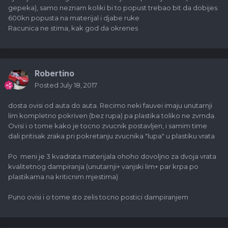
gepeka), samo neznam koliki bi to popust trebao bit da dobijes
600kn popusta na materijal i djabe ruke
Racunica ne stima, kak god da okrenes
Robertino
Posted
July 18, 2017
dosta ovisi od auta do auta. Recimo neki fauvei imaju unutarnji
lim kompletno pokriven (bez rupa) pa plastika toliko ne zvrnda.
Ovisi i o tome kako je tocno zvucnik postavljen, i samim time
dali pritisak zraka pri pokretanju zvucnika "lupa" u plastiku vrata
Po meni je 3 kvadrata materijala ohoho dovoljno za dvoja vrata
kvalitetnog dampiranja (unutarnji+ vanjski lim+ par krpa po
plastikama na kriticnim mjestima)
Puno ovisi i o tome sto zelis tocno postici dampiranjem