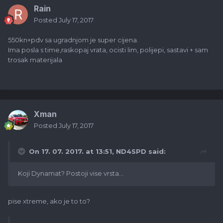
Rain
Posted
July 17, 2017
550kn+pdv sa ugradnjom je super cijena.
Ima posla s time,raskopaj vrata, ocisti lim, polijepi, sastavi + sam
trosak materijala
Xman
Posted
July 17, 2017
On 17. 07. 2017. at 13:51,
ND4SPD
said:
Koji Dynamat? Postoji vise vrsta...
pise xtreme, ako je to to?