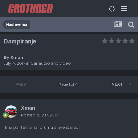
Naslovnica
Dampiranje
By
Xman
July 17, 2017
in
Car audio and video
PREV
Page 1 of 4
NEXT
Xman
Posted
July 17, 2017
Ima par tema na forumu al sve staro..