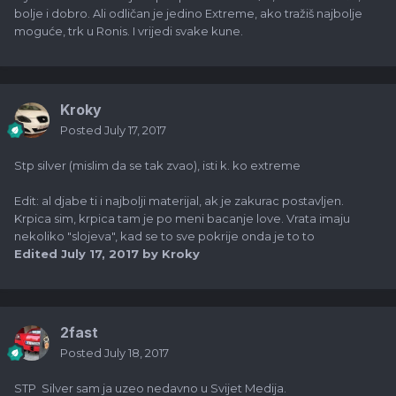
bolje i dobro. Ali odličan je jedino Extreme, ako tražiš najbolje
moguće, trk u Ronis. I vrijedi svake kune.
Kroky
Posted
July 17, 2017
Stp silver (mislim da se tak zvao), isti k. ko extreme
Edit: al djabe ti i najbolji materijal, ak je zakurac postavljen.
Krpica sim, krpica tam je po meni bacanje love. Vrata imaju
nekoliko "slojeva", kad se to sve pokrije onda je to to
Edited
July 17, 2017
by Kroky
2fast
Posted
July 18, 2017
STP Silver sam ja uzeo nedavno u Svijet Medija.