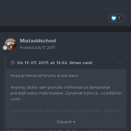
1
Miataoldschool
Posted
July 17, 2017
On 17. 07. 2017. at 13:32,
Xman
said:
Ima par tema na forumu al sve staro..
Anyway, dobio sam ponudu od Ronisa za dampiranje
prednjih vrata i malo bunker, Dynamat 9 ploca - cca 950 kn
s pdv
Od forumasa sam dobio ponudu za ground zero, brijem 10
ploca, 550+pdv+ugradnja.
Expand
Ima tko na forumu da to radi za manje?