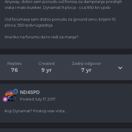
Anyway, dobio sam ponudu od Ronisa za dampiranje prednjih
vrata i malo bunker, Dynamat 9 ploca - cca 950 kn s pdv
Od forumasa sam dobio ponudu za ground zero, brijem 10
ploca, 550+pdv+ugradnja.
Ima tko na forumu da to radi za manje?
Replies
Created
Zadnji odgovor
76
9 yr
7 yr
ND4SPD
Posted
July 17, 2017
Koji Dynamat? Postoji vise vrsta...