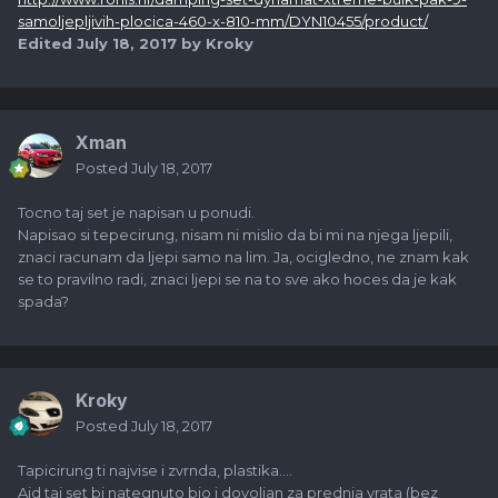
samoljepljivih-plocica-460-x-810-mm/DYN10455/product/
Edited
July 18, 2017
by Kroky
Xman
Posted
July 18, 2017
Tocno taj set je napisan u ponudi.
Napisao si tepecirung, nisam ni mislio da bi mi na njega ljepili,
znaci racunam da ljepi samo na lim. Ja, ocigledno, ne znam kak
se to pravilno radi, znaci ljepi se na to sve ako hoces da je kak
spada?
Kroky
Posted
July 18, 2017
Tapicirung ti najvise i zvrnda, plastika....
Ajd taj set bi nategnuto bio i dovoljan za prednja vrata (bez