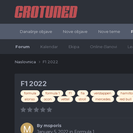
Današnje objave
Nove objave
Nove teme
Forum
Kalendar
Ekipa
Online članovi
Le
Naslovnica
F1 2022
F1 2022
formula
formula 1
f1
fia
verstappen
hamilt
alonso
ocon
vettel
stroll
mercedes
red bull
By
msporis
January 5, 2022
in
Formula 1