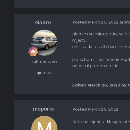
Gabre
Posted
March 26, 2022
(edit
gledam snimku, netko se na 
mjestu
rekli su da russel i ham ne vo
p.s. schumi mali ode helikopt
Full members
udarca il potres mozda
20,1k
Edited
March 26, 2022
by 
msporis
Posted
March 26, 2022
Kažu no injuries. Nevjerojatn