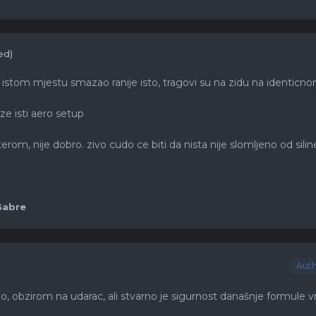
ed)
istom mjestu smazao ranije isto, tragovi su na zidu na identicn
ze isti aero setup
erom, nije dobro. zivo cudo ce biti da nista nije slomljeno od silin
Gabre
Aut
o, obzirom na udarac, ali stvarno je sigurnost današnje formule v