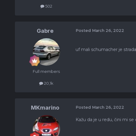
502
Gabre
Posted
March 26, 2022
uf mali schumacher je strada
Full members
20,1k
MKmarino
Posted
March 26, 2022
Kažu da je u redu, čini mi se