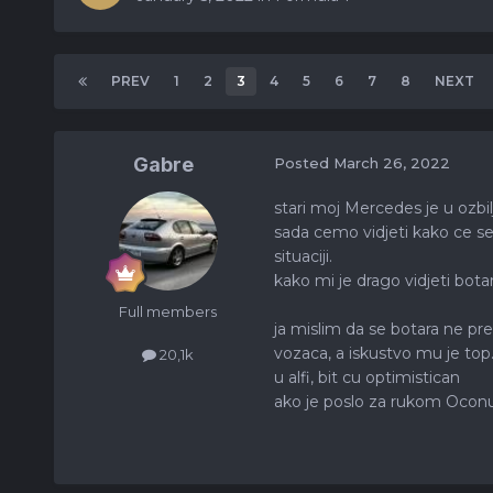
PREV
1
2
3
4
5
6
7
8
NEXT
Gabre
Posted
March 26, 2022
stari moj Mercedes je u ozb
sada cemo vidjeti kako ce se 
situaciji.
kako mi je drago vidjeti bo
Full members
ja mislim da se botara ne pre
vozaca, a iskustvo mu je to
20,1k
u alfi, bit cu optimistican
ako je poslo za rukom Oconu