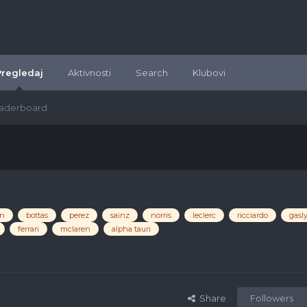
Pregledaj
Aktivnosti
Search
Klubovi
aderboard
on
bottas
perez
sainz
norris
leclerc
ricciardo
gasl
ferrari
mclaren
alpha tauri
Share
Followers