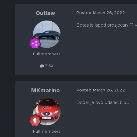
Outlaw
Posted
March 26, 2022
Botas je ispod prosjecan F1 
Full members
3,6k
MKmarino
Posted
March 26, 2022
Dobar je ovo udarac bio...
Full members