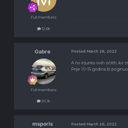
Full members
12,6k
Gabre
Posted
March 26, 2022
A no injuries ovih očitih, ko z
Prije 10-15 godina bi poginuo
Full members
20,1k
msporis
Posted
March 26, 2022