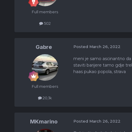
Full members
502
Gabre
Posted
March 26, 2022
meni je samo ascinantno da u
staviti barijere tamo gdje treb
haas pukao popola, strava
Full members
20,1k
MKmarino
Posted
March 26, 2022