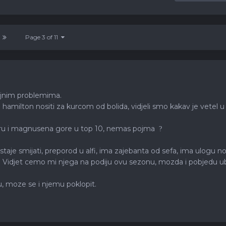
Page 3 of 11
iljnim problemima.
hamilton nositi za kurcom od bolida, vidjeli smo kakav je vetel u
taru i magnusena gore u top 10, nemas pojma
?
staje smijati, preporod u alfi, ima zajebanta od sefa, ima ulogu no
p. Vidjet cemo mi njega na podiju ovu sezonu, mozda i pobjedu 
, moze se i njemu poklopit.