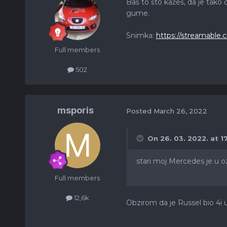
Baš to što kažeš, da je tako 
gume.
Snimka:
https://streamable
Full members
502
msporis
Posted
March 26, 2022
On 26. 03. 2022. at 1
stari moj Mercedes je u o
Full members
12,6k
Obzirom da je Russel bio 4i 