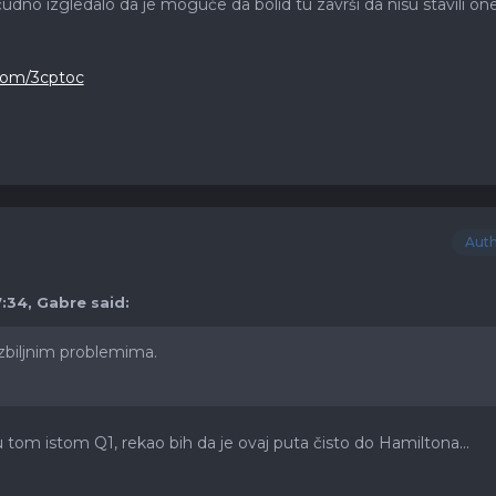
čudno izgledalo da je moguće da bolid tu završi da nisu stavili on
.com/3cptoc
Aut
7:34,
Gabre
said:
zbiljnim problemima.
u tom istom Q1, rekao bih da je ovaj puta čisto do Hamiltona...