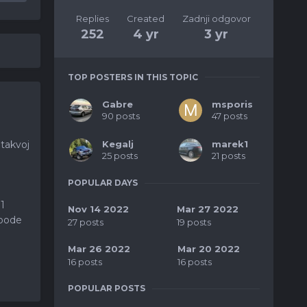
Replies
Created
Zadnji odgovor
252
4 yr
3 yr
TOP POSTERS IN THIS TOPIC
Gabre
msporis
90 posts
47 posts
Kegalj
marek1
 takvoj
25 posts
21 posts
POPULAR DAYS
1
Nov 14 2022
Mar 27 2022
ubode
27 posts
19 posts
Mar 26 2022
Mar 20 2022
16 posts
16 posts
POPULAR POSTS